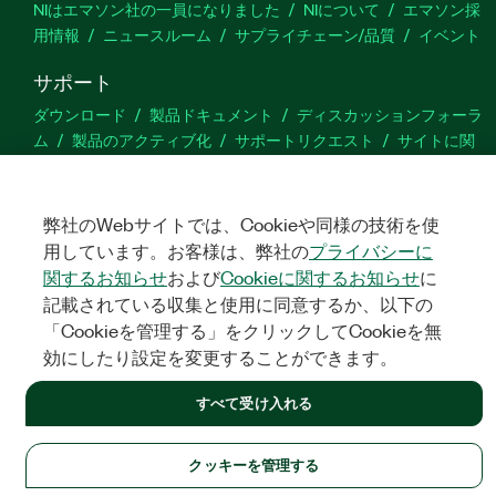
NIはエマソン社の一員になりました
NIについて
エマソン採
用情報
ニュースルーム
サプライチェーン/品質
イベント
サポート
ダウンロード
製品ドキュメント
ディスカッションフォーラ
ム
製品のアクティブ化
サポートリクエスト
サイトに関
するご意見
弊社のWebサイトでは、Cookieや同様の技術を使
Twitter
YouTube
Faceb
In
用しています。お客様は、弊社の
プライバシーに
関するお知らせ
および
Cookieに関するお知らせ
に
記載されている収集と使用に同意するか、以下の
©
NATIONAL INSTRUMENTS CORP. ALL RIGHTS RESERVED.
「Cookieを管理する」をクリックしてCookieを無
効にしたり設定を変更することができます。
法令関連情報
|
IMPRINT
|
プライバシー
|
クッキーを管理する
すべて受け入れる
クッキーを管理する