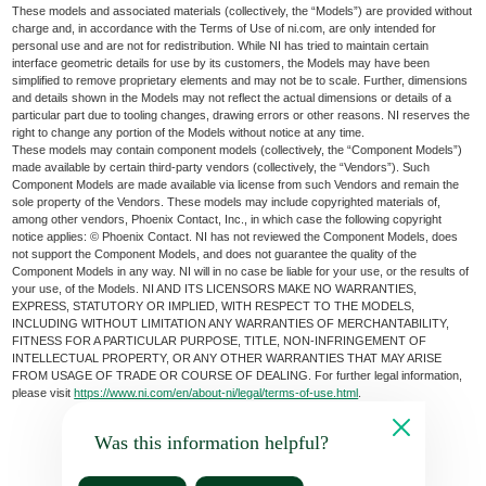
These models and associated materials (collectively, the “Models”) are provided without
charge and, in accordance with the Terms of Use of ni.com, are only intended for
personal use and are not for redistribution. While NI has tried to maintain certain
interface geometric details for use by its customers, the Models may have been
simplified to remove proprietary elements and may not be to scale. Further, dimensions
and details shown in the Models may not reflect the actual dimensions or details of a
particular part due to tooling changes, drawing errors or other reasons. NI reserves the
right to change any portion of the Models without notice at any time.
These models may contain component models (collectively, the “Component Models”)
made available by certain third-party vendors (collectively, the “Vendors”). Such
Component Models are made available via license from such Vendors and remain the
sole property of the Vendors. These models may include copyrighted materials of,
among other vendors, Phoenix Contact, Inc., in which case the following copyright
notice applies: © Phoenix Contact. NI has not reviewed the Component Models, does
not support the Component Models, and does not guarantee the quality of the
Component Models in any way. NI will in no case be liable for your use, or the results of
your use, of the Models. NI AND ITS LICENSORS MAKE NO WARRANTIES,
EXPRESS, STATUTORY OR IMPLIED, WITH RESPECT TO THE MODELS,
INCLUDING WITHOUT LIMITATION ANY WARRANTIES OF MERCHANTABILITY,
FITNESS FOR A PARTICULAR PURPOSE, TITLE, NON-INFRINGEMENT OF
INTELLECTUAL PROPERTY, OR ANY OTHER WARRANTIES THAT MAY ARISE
FROM USAGE OF TRADE OR COURSE OF DEALING. For further legal information,
please visit
https://www.ni.com/en/about-ni/legal/terms-of-use.html
.
Was this information helpful?