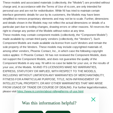
These models and associated materials (collectively, the “Models”) are provided without
charge and, in accordance with the Terms of Use of ni.com, are only intended for
personal use and are not for redistribution. While NI has tried to maintain certain
interface geometric details for use by its customers, the Models may have been
simplified to remove proprietary elements and may not be to scale. Further, dimensions
and details shown in the Models may not reflect the actual dimensions or details of a
particular part due to tooling changes, drawing errors or other reasons. NI reserves the
right to change any portion of the Models without notice at any time.
These models may contain component models (collectively, the “Component Models”)
made available by certain third-party vendors (collectively, the “Vendors”). Such
Component Models are made available via license from such Vendors and remain the
sole property of the Vendors. These models may include copyrighted materials of,
among other vendors, Phoenix Contact, Inc., in which case the following copyright
notice applies: © Phoenix Contact. NI has not reviewed the Component Models, does
not support the Component Models, and does not guarantee the quality of the
Component Models in any way. NI will in no case be liable for your use, or the results of
your use, of the Models. NI AND ITS LICENSORS MAKE NO WARRANTIES,
EXPRESS, STATUTORY OR IMPLIED, WITH RESPECT TO THE MODELS,
INCLUDING WITHOUT LIMITATION ANY WARRANTIES OF MERCHANTABILITY,
FITNESS FOR A PARTICULAR PURPOSE, TITLE, NON-INFRINGEMENT OF
INTELLECTUAL PROPERTY, OR ANY OTHER WARRANTIES THAT MAY ARISE
FROM USAGE OF TRADE OR COURSE OF DEALING. For further legal information,
please visit
https://www.ni.com/en/about-ni/legal/terms-of-use.html
.
Was this information helpful?