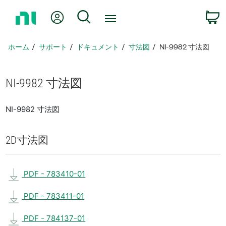
ホ
Myアカウント
検索
ー
ム
ペ
ホーム
サポート
ドキュメント
寸法図
NI-9982 寸法図
ー
ジ
に
NI-9982 寸法図
戻
る
NI-9982 寸法図
2D
寸法図
PDF - 783410-01
PDF - 783411-01
PDF - 784137-01