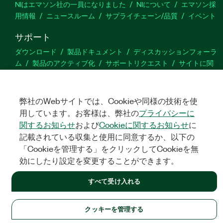
NIはエマソン社の一員になりました
NIについて
エマソン採
用情報
ニュースルーム
サプライチェーン/品質
イベント
サポート
ダウンロード
製品ドキュメント
ディスカッションフォーラ
ム
製品のアクティブ化
サポートリクエスト
サイトに関
するご意見
弊社のWebサイトでは、Cookieや同様の技術を使
Twitter
YouTube
Faceb
In
用しています。お客様は、弊社の
プライバシーに
関するお知らせ
および
Cookieに関するお知らせ
に
記載されている収集と使用に同意するか、以下の
©
NATIONAL INSTRUMENTS CORP. ALL RIGHTS RESERVED.
「Cookieを管理する」をクリックしてCookieを無
効にしたり設定を変更することができます。
法令関連情報
|
IMPRINT
|
プライバシー
|
クッキーを管理する
すべて受け入れる
クッキーを管理する