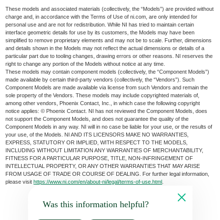
These models and associated materials (collectively, the “Models”) are provided without
charge and, in accordance with the Terms of Use of ni.com, are only intended for
personal use and are not for redistribution. While NI has tried to maintain certain
interface geometric details for use by its customers, the Models may have been
simplified to remove proprietary elements and may not be to scale. Further, dimensions
and details shown in the Models may not reflect the actual dimensions or details of a
particular part due to tooling changes, drawing errors or other reasons. NI reserves the
right to change any portion of the Models without notice at any time.
These models may contain component models (collectively, the “Component Models”)
made available by certain third-party vendors (collectively, the “Vendors”). Such
Component Models are made available via license from such Vendors and remain the
sole property of the Vendors. These models may include copyrighted materials of,
among other vendors, Phoenix Contact, Inc., in which case the following copyright
notice applies: © Phoenix Contact. NI has not reviewed the Component Models, does
not support the Component Models, and does not guarantee the quality of the
Component Models in any way. NI will in no case be liable for your use, or the results of
your use, of the Models. NI AND ITS LICENSORS MAKE NO WARRANTIES,
EXPRESS, STATUTORY OR IMPLIED, WITH RESPECT TO THE MODELS,
INCLUDING WITHOUT LIMITATION ANY WARRANTIES OF MERCHANTABILITY,
FITNESS FOR A PARTICULAR PURPOSE, TITLE, NON-INFRINGEMENT OF
INTELLECTUAL PROPERTY, OR ANY OTHER WARRANTIES THAT MAY ARISE
FROM USAGE OF TRADE OR COURSE OF DEALING. For further legal information,
please visit
https://www.ni.com/en/about-ni/legal/terms-of-use.html
.
Was this information helpful?