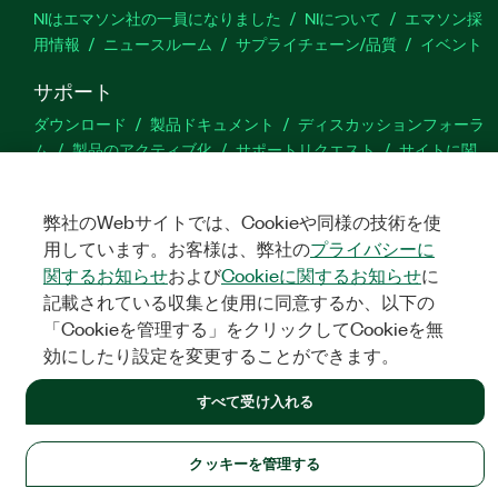
NIはエマソン社の一員になりました
NIについて
エマソン採
用情報
ニュースルーム
サプライチェーン/品質
イベント
サポート
ダウンロード
製品ドキュメント
ディスカッションフォーラ
ム
製品のアクティブ化
サポートリクエスト
サイトに関
するご意見
弊社のWebサイトでは、Cookieや同様の技術を使
Twitter
YouTube
Faceb
In
用しています。お客様は、弊社の
プライバシーに
関するお知らせ
および
Cookieに関するお知らせ
に
記載されている収集と使用に同意するか、以下の
「Cookieを管理する」をクリックしてCookieを無
©
NATIONAL INSTRUMENTS CORP. ALL RIGHTS RESERVED.
効にしたり設定を変更することができます。
法令関連情報
|
IMPRINT
|
プライバシー
|
クッキーを管理する
すべて受け入れる
クッキーを管理する