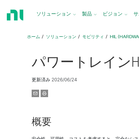
ホ
ー
ソリューション
製品
ビジョン
サ
ム
ペ
ー
ホーム
ソリューション
モビリティ
HIL (HARDWA
ジ
に
戻
パワー
トレイン
H
る
更新済み 2026/06/24
概要
安全性、可用性、コストを考慮すると、完全なシステム