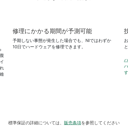
修理
に
かかる
期間
が
予測
可能
予期しない事態が発生した場合でも、NIではわずか
10日でハードウェアを修理できます。
ら
復
イ
れ
維
標準保証の詳細については、
販売条項
を参照してください