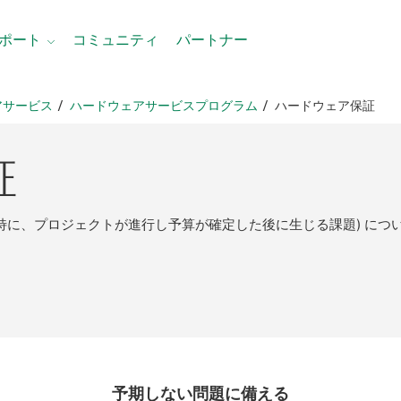
ポート
コミュニティ
パートナー
アサービス
ハードウェアサービスプログラム
ハードウェア保証
証
(特に、プロジェクトが進行し予算が確定した後に生じる課題) につ
予期
しない
問題
に
備える