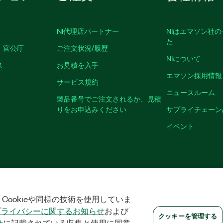
NI代理店パートナー
NIはエマソン社
た
、官公庁
ご注文状況/履歴
NIについて
ス
お見積を入手
エマソン採用情報
サービス規約
ニュースルーム
製品番号でご注文されるか、見積
りをお申込みください
サプライチェーン
イベント
|
プライバシー
|
クッキーを管理する
©
2026
NATIONAL INSTRUMENTS CO
Cookieや同様の技術を使用していま
プライバシーに関するお知らせ
および
クッキーを管理する
せ
に記載されている収集と使用に同意