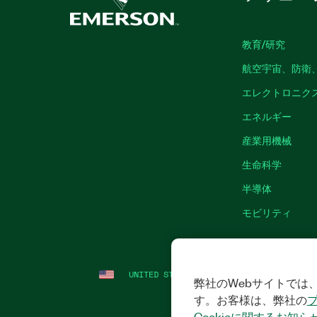
教育/研究
航空宇宙、防衛
エレクトロニク
エネルギー
産業用機械
生命科学
半導体
モビリティ
UNITED STATES
法令関連情報
|
IMPRINT
弊社のWebサイトでは、
す。お客様は、弊社の
Cookieに関するお知ら