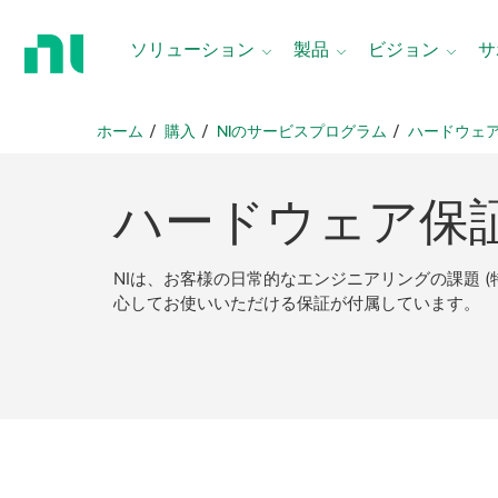
ホ
ー
ソリューション
製品
ビジョン
サ
ム
ペ
ー
ホーム
購入
NIのサービスプログラム
ハードウェ
ジ
に
戻
ハードウェア
保
る
NIは、お客様の日常的なエンジニアリングの課題 
心してお使いいただける保証が付属しています。