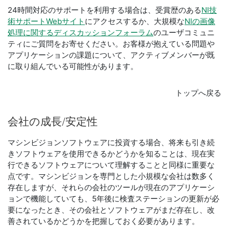
24時間対応のサポートを利用する場合は、受賞歴のある
NI技
術サポートWebサイト
にアクセスするか、大規模な
NIの画像
処理に関するディスカッションフォーラム
のユーザコミュニ
ティにご質問をお寄せください。お客様が抱えている問題や
アプリケーションの課題について、アクティブメンバーが既
に取り組んでいる可能性があります。
トップへ戻る
会社
の
成長/
安定性
マシンビジョンソフトウェアに投資する場合、将来も引き続
きソフトウェアを使用できるかどうかを知ることは、現在実
行できるソフトウェアについて理解することと同様に重要な
点です。マシンビジョンを専門とした小規模な会社は数多く
存在しますが、それらの会社のツールが現在のアプリケーシ
ョンで機能していても、5年後に検査ステーションの更新が必
要になったとき、その会社とソフトウェアがまだ存在し、改
善されているかどうかを把握しておく必要があります。