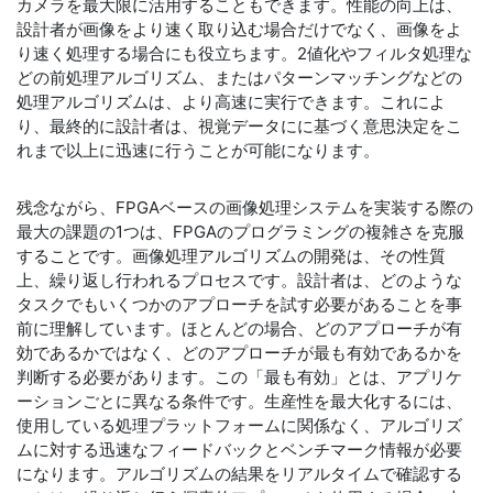
カメラを最大限に活用することもできます。性能の向上は、
設計者が画像をより速く取り込む場合だけでなく、画像をよ
り速く処理する場合にも役立ちます。2値化やフィルタ処理な
どの前処理アルゴリズム、またはパターンマッチングなどの
処理アルゴリズムは、より高速に実行できます。これによ
り、最終的に設計者は、視覚データにに基づく意思決定をこ
れまで以上に迅速に行うことが可能になります。
残念ながら、FPGAベースの画像処理システムを実装する際の
最大の課題の1つは、FPGAのプログラミングの複雑さを克服
することです。画像処理アルゴリズムの開発は、その性質
上、繰り返し行われるプロセスです。設計者は、どのような
タスクでもいくつかのアプローチを試す必要があることを事
前に理解しています。ほとんどの場合、どのアプローチが有
効であるかではなく、どのアプローチが最も有効であるかを
判断する必要があります。この「最も有効」とは、アプリケ
ーションごとに異なる条件です。生産性を最大化するには、
使用している処理プラットフォームに関係なく、アルゴリズ
ムに対する迅速なフィードバックとベンチマーク情報が必要
になります。アルゴリズムの結果をリアルタイムで確認する