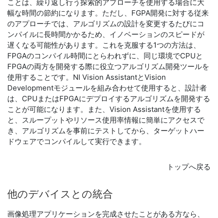
ことは、繰り返し行う探索的アプローチを使用する場合に大
幅な時間の節約になります。ただし、FGPA開発に対する従来
のアプローチでは、アルゴリズムの設計を変更するたびにコ
ンパイルに長時間かかるため、イノベーションのスピードが
遅くなる可能性があります。これを克服する1つの方法は、
FPGAのコンパイル時間にとらわれずに、同じ環境でCPUと
FPGAの両方を開発する際に役立つアルゴリズム開発ツールを
使用することです。NI Vision AssistantとVision
Developmentモジュールを組み合わせて使用すると、設計者
は、CPUまたはFPGAにデプロイするアルゴリズムを開発する
ことが可能になります。また、Vision Assistantを使用する
と、スループットやリソース使用率情報に簡単にアクセスで
き、アルゴリズムを事前にテストしてから、ターゲットハー
ドウェアでコンパイルして実行できます。
トップへ戻る
他の
デバイス
と
の
統合
画像処理アプリケーションを完成させたことがある方なら、