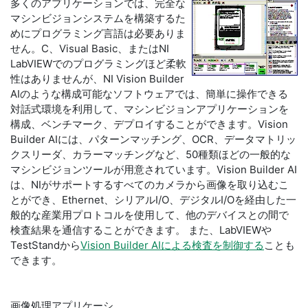
多くのアプリケーションでは、完全な
マシンビジョンシステムを構築するた
めにプログラミング言語は必要ありま
せん。C、Visual Basic、またはNI
LabVIEWでのプログラミングほど柔軟
性はありませんが、NI Vision Builder
AIのような構成可能なソフトウェアでは、簡単に操作できる
対話式環境を利用して、マシンビジョンアプリケーションを
構成、ベンチマーク、デプロイすることができます。Vision
Builder AIには、パターンマッチング、OCR、データマトリッ
クスリーダ、カラーマッチングなど、50種類ほどの一般的な
マシンビジョンツールが用意されています。Vision Builder AI
は、NIがサポートするすべてのカメラから画像を取り込むこ
とができ、Ethernet、シリアルI/O、デジタルI/Oを経由した一
般的な産業用プロトコルを使用して、他のデバイスとの間で
検査結果を通信することができます。 また、LabVIEWや
TestStandから
Vision Builder AIによる検査を制御する
ことも
できます。
画像処理アプリケーシ