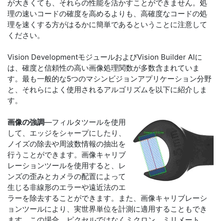
が大きくても、それらの性能を活かすことができません。処
理の速いコードの確度を高めるよりも、高確度なコードの処
理を速くする方がはるかに簡単であるということに注意して
ください。
Vision DevelopmentモジュールおよびVision Builder AIに
は、確度と信頼性の高い画像処理関数が多数含まれていま
す。最も一般的な5つのマシンビジョンアプリケーション分野
と、それらによく使用されるアルゴリズムを以下に紹介しま
す。
画像の強調
―フィルタツールを使用
して、エッジをシャープにしたり、
ノイズの除去や周波数情報の抽出を
行うことができます。画像キャリブ
レーションツールを使用すると、レ
ンズの歪みとカメラの配置によって
生じる非線形のエラーや遠近法のエ
ラーを除去することができます。また、画像キャリブレーシ
ョンツールにより、実世界単位を計測に適用することもでき
ます。この場合、ピクセルではなくミクロン、ミリメート