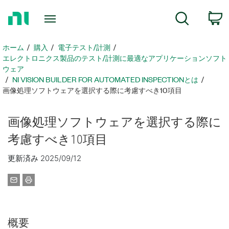
ホ
検索
ー
ム
ペ
ホーム
購入
電子テスト/計測
ー
エレクトロニクス製品のテスト/計測に最適なアプリケーションソフト
ジ
ウェア
に
NI VISION BUILDER FOR AUTOMATED INSPECTIONとは
画像処理ソフトウェアを選択する際に考慮すべき10項目
戻
る
画像
処理
ソフトウェア
を
選択
する
際
に
考慮
すべ
き
10
項目
更新済み 2025/09/12
概要