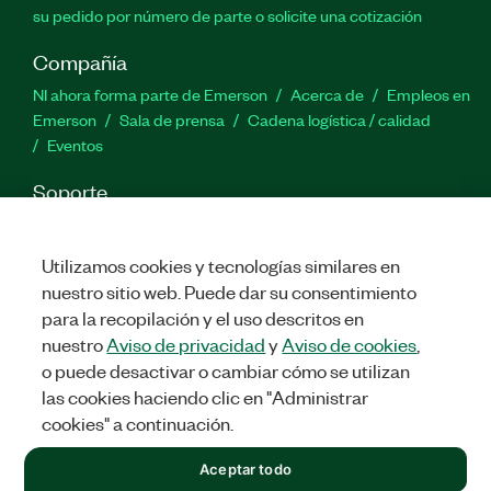
su pedido por número de parte o solicite una cotización
Compañía
NI ahora forma parte de Emerson
Acerca de
Empleos en
Emerson
Sala de prensa
Cadena logística / calidad
Eventos
Soporte
Descargas
Documentación de productos
Foros de
discusión
Activar un producto
Enviar solicitud de servicio
Utilizamos cookies y tecnologías similares en
Comentarios
nuestro sitio web. Puede dar su consentimiento
para la recopilación y el uso descritos en
Twitter
Facebook
LinkedIn
YouTu
In
nuestro
Aviso de privacidad
y
Aviso de cookies
,
o puede desactivar o cambiar cómo se utilizan
las cookies haciendo clic en "Administrar
cookies" a continuación.
©
2026
NATIONAL INSTRUMENTS CORP. TODOS LOS DERECHOS
RESERVADOS.
Aceptar todo
+1 877 388 1952