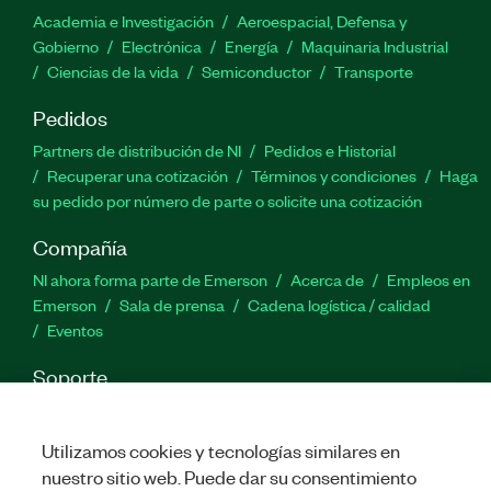
Academia e Investigación
Aeroespacial, Defensa y
Gobierno
Electrónica
Energía
Maquinaria Industrial
Ciencias de la vida
Semiconductor
Transporte
Pedidos
Partners de distribución de NI
Pedidos e Historial
Recuperar una cotización
Términos y condiciones
Haga
su pedido por número de parte o solicite una cotización
Compañía
NI ahora forma parte de Emerson
Acerca de
Empleos en
Emerson
Sala de prensa
Cadena logística / calidad
Eventos
Soporte
Descargas
Documentación de productos
Foros de
discusión
Activar un producto
Enviar solicitud de servicio
Utilizamos cookies y tecnologías similares en
Comentarios
nuestro sitio web. Puede dar su consentimiento