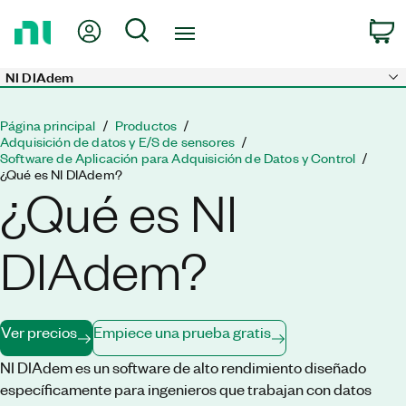
Regresar
Mi cuenta
Búsqueda
C
a
la
página
NI DIAdem
Skip to main content
principal
Página principal
Productos
Adquisición de datos y E/S de sensores
Software de Aplicación para Adquisición de Datos y Control
¿Qué es NI DIAdem?
¿Qué es NI
DIAdem?
Ver precios
Empiece una prueba gratis
NI DIAdem es un software de alto rendimiento diseñado
específicamente para ingenieros que trabajan con datos