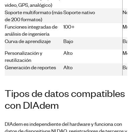
video, GPS, analógico)
Soporte multiformato (más
Soporte nativo
No
de 200 formatos)
Funciones integradas de
100+
Muy 
análisis de ingeniería
Curva de aprendizaje
Bajo
Baj
Personalización y
Alto
Med
reutilización
Generación de reportes
Alto
Baj
Tipos de datos compatibles
con DIAdem
DIAdem es independiente del hardware y funciona con
datos de dispositivos NI DAQ, registradores de terceros y