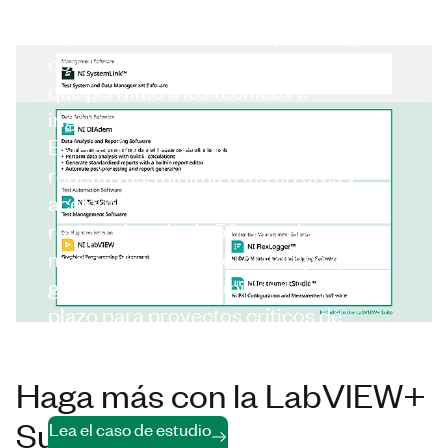
solución estandarizó el análisis, los
reportes automatizados y se integró
con las bases de datos del CERN, lo
que permitió a los técnicos e
ingenieros colaborar sin problemas.
Este enfoque redujo las tareas
repetitivas, minimizó los errores y
aceleró las comparaciones visuales,
revisando más de 50 parcelas en
menos de un minuto, al tiempo que
garantizaba la trazabilidad a largo
plazo para proyectos críticos de
actualización del Gran Colisionador
de Hadrones.
Haga más con la LabVIEW+
Suite
Lea el caso de estudio