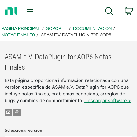
Regresar
C
Búsqueda
a
la
página
PÁGINA PRINCIPAL
SOPORTE
DOCUMENTACIÓN
principal
NOTAS FINALES
ASAM E.V. DATAPLUGIN FOR AOP6
ASAM e.V. DataPlugin for AOP6 Notas
Finales
Esta página proporciona información relacionada con una
versión específica de ASAM e.V. DataPlugin for AOP6 que
incluye notas finales, problemas conocidos, arreglos de
bugs y cambios de comportamiento.
Descargar software >
Seleccionar versión