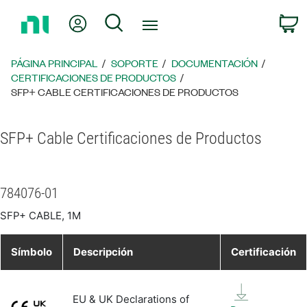
Regresar
Mi cuenta
Búsqueda
C
a
la
página
PÁGINA PRINCIPAL
SOPORTE
DOCUMENTACIÓN
principal
CERTIFICACIONES DE PRODUCTOS
SFP+ CABLE CERTIFICACIONES DE PRODUCTOS
SFP+ Cable Certificaciones de Productos
784076-01
SFP+ CABLE, 1M
Símbolo
Descripción
Certificación
EU & UK Declarations of