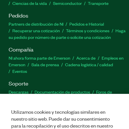
Ciencias de la vida
Semiconductor
Transporte
Pedidos
Partners de distribución de NI
Pedidos e Historial
Recuperar una cotización
Términos y condiciones
Haga
su pedido por número de parte o solicite una cotización
Compañía
NI ahora forma parte de Emerson
Acerca de
Empleos en
Emerson
Sala de prensa
Cadena logística / calidad
Eventos
Soporte
Descargas
Documentación de productos
Foros de
discusión
Activar un producto
Enviar solicitud de servicio
Comentarios
Utilizamos cookies y tecnologías similares en
nuestro sitio web. Puede dar su consentimiento
Twitter
Facebook
LinkedIn
YouTu
In
para la recopilación y el uso descritos en nuestro