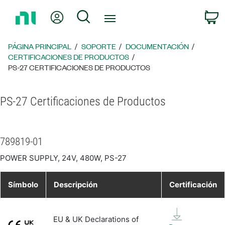
Regresar
Mi cuenta
Búsqueda
C
a
la
página
PÁGINA PRINCIPAL
SOPORTE
DOCUMENTACIÓN
principal
CERTIFICACIONES DE PRODUCTOS
PS-27 CERTIFICACIONES DE PRODUCTOS
PS-27 Certificaciones de Productos
789819-01
POWER SUPPLY, 24V, 480W, PS-27
Símbolo
Descripción
Certificación
EU & UK Declarations of