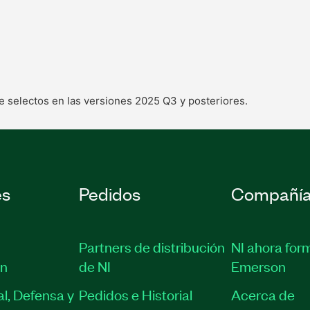
re selectos en las versiones 2025 Q3 y posteriores.
es
Pedidos
Compañí
Partners de distribución
NI ahora for
ón
de NI
Emerson
l, Defensa y
Pedidos e Historial
Acerca de