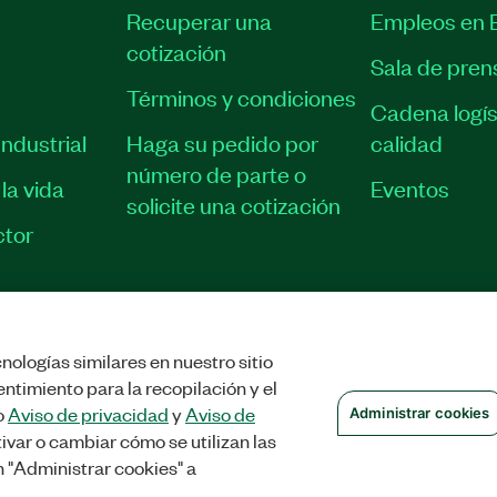
Recuperar una
Empleos en 
cotización
Sala de pren
Términos y condiciones
Cadena logís
ndustrial
Haga su pedido por
calidad
número de parte o
la vida
Eventos
solicite una cotización
tor
nologías similares en nuestro sitio
VACIDAD
|
ADMINISTRAR COOKIES
©
2026
NATIONAL INSTRUMENTS CORP
ntimiento para la recopilación y el
o
Aviso de privacidad
y
Aviso de
Administrar cookies
ivar o cambiar cómo se utilizan las
n "Administrar cookies" a