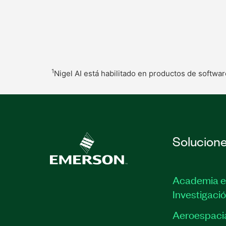
1
Nigel AI está habilitado en productos de softwa
Solucion
Academia e
Investigaci
Aeroespacia