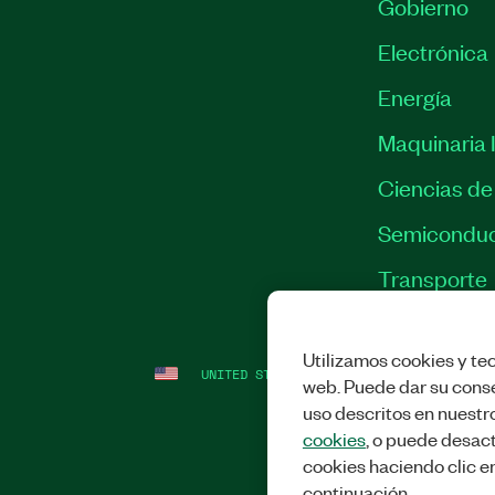
Gobierno
Electrónica
Energía
Maquinaria I
Ciencias de 
Semiconduc
Transporte
Utilizamos cookies y tec
UNITED STATES
LEGAL
|
IMPRINT
|
PRI
web. Puede dar su conse
uso descritos en nuestr
cookies
, o puede desact
cookies haciendo clic e
continuación.