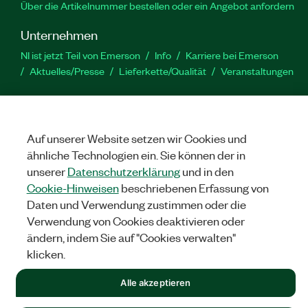
Über die Artikelnummer bestellen oder ein Angebot anfordern
Unternehmen
NI ist jetzt Teil von Emerson
Info
Karriere bei Emerson
Aktuelles/Presse
Lieferkette/Qualität
Veranstaltungen
Support
Downloads
Produktdokumentation
Diskussionsforen
Produktaktivierung
Serviceanfrage stellen
Feedback
Auf unserer Website setzen wir Cookies und
zur Website
ähnliche Technologien ein. Sie können der in
unserer
Datenschutzerklärung
und in den
Cookie-Hinweisen
beschriebenen Erfassung von
YouTube
Twitter
Facebook
Linked
In
Daten und Verwendung zustimmen oder die
Verwendung von Cookies deaktivieren oder
ändern, indem Sie auf "Cookies verwalten"
©
NATIONAL INSTRUMENTS CORP. ALLE RECHTE VORBEHALTEN.
klicken.
RECHTLICHE HINWEISE
|
IMPRINT
|
DATENSCHUTZ
|
Cookies
Alle akzeptieren
verwalten