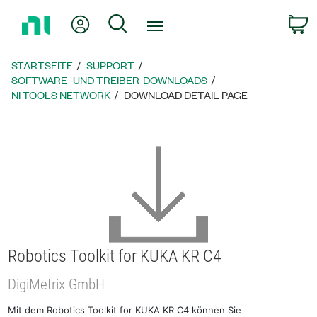
Zurück
Mein Konto
Suche
W
zur
Startseite
STARTSEITE
SUPPORT
SOFTWARE- UND TREIBER-DOWNLOADS
NI TOOLS NETWORK
DOWNLOAD DETAIL PAGE
Robotics Toolkit for KUKA KR C4
DigiMetrix GmbH
Mit dem Robotics Toolkit for KUKA KR C4 können Sie