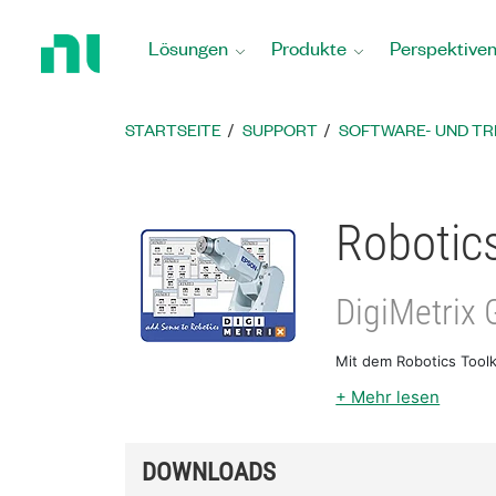
Zurück
zur
Lösungen
Produkte
Perspektive
Startseite
STARTSEITE
SUPPORT
SOFTWARE- UND T
Robotics
DigiMetrix
Mit dem Robotics Tool
+ Mehr lesen
DOWNLOADS