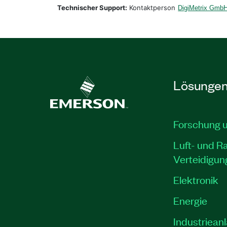
Technischer Support:
Kontaktperson
DigiMetrix Gmb
Lösunge
Forschung 
Luft- und R
Verteidigun
Elektronik
Energie
Industriean