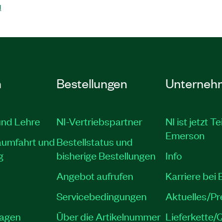
H
n
Bestellungen
Unterneh
und Lehre
NI-Vertriebspartner
NI ist jetzt Te
Emerson
aumfahrt und
Bestellstatus und
g
bisherige Bestellungen
Info
Angebot aufrufen
Karriere bei
Servicebedingungen
Aktuelles/P
lagen
Über die Artikelnummer
Lieferkette/Q