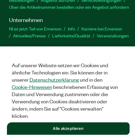
Über die Artikelnummer bestellen oder ein Angebot anfordern
Unternehmen
NI ist jetzt Teil von Emerson
Info
Karriere bei Emerson
Aktuelles/Presse
Lieferkette/Qualität
Veranstaltungen
Support
Downloads
Produktdokumentation
Diskussionsforen
Produktaktivierung
Serviceanfrage stellen
Feedback
Auf unserer Website setzen wir Cookies und
zur Website
ähnliche Technologien ein. Sie können der in
unserer
Datenschutzerklärung
und in den
Cookie-Hinweisen
beschriebenen Erfassung von
YouTube
Twitter
Facebook
Linked
In
Daten und Verwendung zustimmen oder die
Verwendung von Cookies deaktivieren oder
ändern, indem Sie auf "Cookies verwalten"
©
NATIONAL INSTRUMENTS CORP. ALLE RECHTE VORBEHALTEN.
klicken.
RECHTLICHE HINWEISE
|
IMPRINT
|
DATENSCHUTZ
|
Cookies
Alle akzeptieren
verwalten