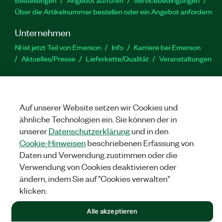
Über die Artikelnummer bestellen oder ein Angebot anfordern
Unternehmen
NI ist jetzt Teil von Emerson
Info
Karriere bei Emerson
Aktuelles/Presse
Lieferkette/Qualität
Veranstaltungen
Support
Downloads
Produktdokumentation
Diskussionsforen
Produktaktivierung
Serviceanfrage stellen
Feedback
Auf unserer Website setzen wir Cookies und
zur Website
ähnliche Technologien ein. Sie können der in
unserer
Datenschutzerklärung
und in den
Cookie-Hinweisen
beschriebenen Erfassung von
YouTube
Twitter
Facebook
Linked
In
Daten und Verwendung zustimmen oder die
Verwendung von Cookies deaktivieren oder
ändern, indem Sie auf "Cookies verwalten"
©
NATIONAL INSTRUMENTS CORP. ALLE RECHTE VORBEHALTEN.
klicken.
RECHTLICHE HINWEISE
|
IMPRINT
|
DATENSCHUTZ
|
Cookies
Alle akzeptieren
verwalten