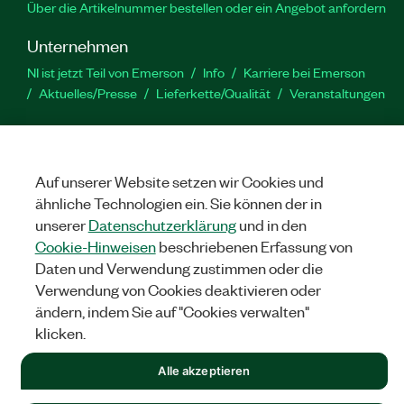
Über die Artikelnummer bestellen oder ein Angebot anfordern
Unternehmen
NI ist jetzt Teil von Emerson
Info
Karriere bei Emerson
Aktuelles/Presse
Lieferkette/Qualität
Veranstaltungen
Support
Downloads
Produktdokumentation
Diskussionsforen
Produktaktivierung
Serviceanfrage stellen
Feedback
Auf unserer Website setzen wir Cookies und
zur Website
ähnliche Technologien ein. Sie können der in
unserer
Datenschutzerklärung
und in den
Cookie-Hinweisen
beschriebenen Erfassung von
YouTube
Twitter
Facebook
Linked
In
Daten und Verwendung zustimmen oder die
Verwendung von Cookies deaktivieren oder
ändern, indem Sie auf "Cookies verwalten"
©
NATIONAL INSTRUMENTS CORP. ALLE RECHTE VORBEHALTEN.
klicken.
RECHTLICHE HINWEISE
|
IMPRINT
|
DATENSCHUTZ
|
Cookies
Alle akzeptieren
verwalten