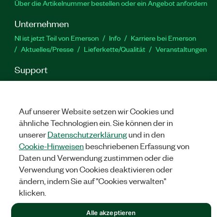
Über die Artikelnummer bestellen oder ein Angebot anfordern
Unternehmen
NI ist jetzt Teil von Emerson
Info
Karriere bei Emerson
Aktuelles/Presse
Lieferkette/Qualität
Veranstaltungen
Support
Downloads
Produktdokumentation
Diskussionsforen
Produktaktivierung
Serviceanfrage stellen
Feedback
zur Website
Auf unserer Website setzen wir Cookies und
ähnliche Technologien ein. Sie können der in
unserer
Datenschutzerklärung
und in den
YouTube
Twitter
Facebook
Linked
In
Cookie-Hinweisen
beschriebenen Erfassung von
Daten und Verwendung zustimmen oder die
Verwendung von Cookies deaktivieren oder
©
NATIONAL INSTRUMENTS CORP. ALLE RECHTE VORBEHALTEN.
ändern, indem Sie auf "Cookies verwalten"
klicken.
RECHTLICHE HINWEISE
|
IMPRINT
|
DATENSCHUTZ
|
Cookies
verwalten
Alle akzeptieren