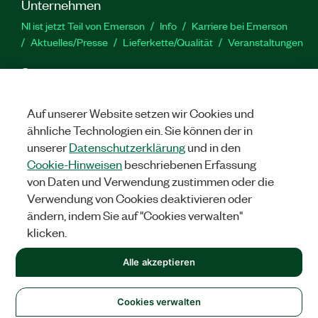
Unternehmen
NI ist jetzt Teil von Emerson
Info
Karriere bei Emerson
Aktuelles/Presse
Lieferkette/Qualität
Veranstaltungen
Support
Downloads
Produktdokumentation
Diskussionsforen
Produktaktivierung
Serviceanfrage stellen
Feedback
Auf unserer Website setzen wir Cookies und
zur Website
ähnliche Technologien ein. Sie können der in
unserer
Datenschutzerklärung
und in den
Cookie-Hinweisen
beschriebenen Erfassung
YouTube
Twitter
Facebook
Linked
In
von Daten und Verwendung zustimmen oder die
Verwendung von Cookies deaktivieren oder
ändern, indem Sie auf "Cookies verwalten"
©
2026
NATIONAL INSTRUMENTS CORP. ALLE RECHTE
klicken.
VORBEHALTEN.
+1 877 388 1952
Alle akzeptieren
RECHTLICHE HINWEISE
|
IMPRINT
|
DATENSCHUTZ
|
Cookies
verwalten
United States
Cookies verwalten