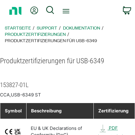
Zurück
Mein Konto
Suche
W
zur
Startseite
STARTSEITE
SUPPORT
DOKUMENTATION
PRODUKTZERTIFIZIERUNGEN
PRODUKTZERTIFIZIERUNGEN FÜR USB-6349
Produktzertifizierungen für USB-6349
153827-01L
CCA,USB-6349 ST
Symbol
Beschreibung
Zertifizierung
PDF
EU & UK Declarations of
Conformity (DoC)