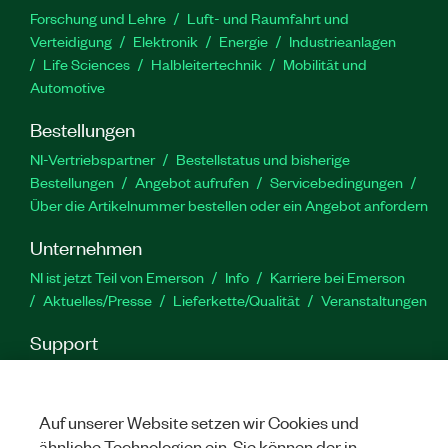
Forschung und Lehre
Luft- und Raumfahrt und
Verteidigung
Elektronik
Energie
Industrieanlagen
Life Sciences
Halbleitertechnik
Mobilität und
Automotive
Bestellungen
NI-Vertriebspartner
Bestellstatus und bisherige
Bestellungen
Angebot aufrufen
Servicebedingungen
Über die Artikelnummer bestellen oder ein Angebot anfordern
Unternehmen
NI ist jetzt Teil von Emerson
Info
Karriere bei Emerson
Aktuelles/Presse
Lieferkette/Qualität
Veranstaltungen
Support
Downloads
Produktdokumentation
Diskussionsforen
Produktaktivierung
Serviceanfrage stellen
Feedback
zur Website
Auf unserer Website setzen wir Cookies und
ähnliche Technologien ein. Sie können der in