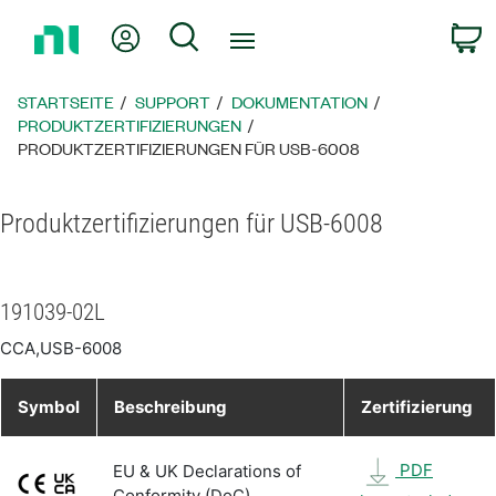
Zurück
Mein Konto
Suche
W
zur
Startseite
STARTSEITE
SUPPORT
DOKUMENTATION
PRODUKTZERTIFIZIERUNGEN
PRODUKTZERTIFIZIERUNGEN FÜR USB-6008
Produktzertifizierungen für USB-6008
191039-02L
CCA,USB-6008
Symbol
Beschreibung
Zertifizierung
PDF
EU & UK Declarations of
Conformity (DoC)