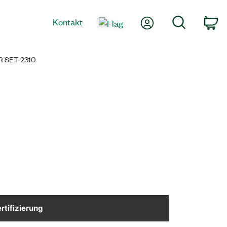
Mein Konto
Suche
Kontakt
Wa
 SET-2310
rtifizierung