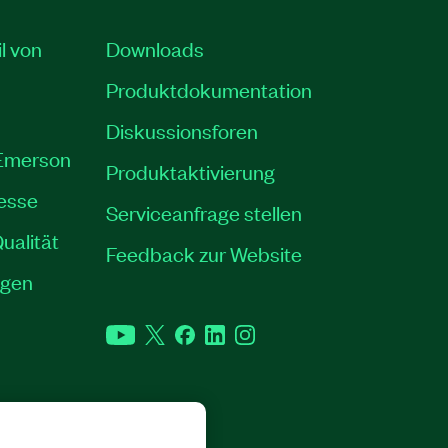
il von
Downloads
Produktdokumentation
Diskussionsforen
 Emerson
Produktaktivierung
resse
Serviceanfrage stellen
ualität
Feedback zur Website
ngen
YouTube
Twitter
Facebook
LinkedIn
Instagram