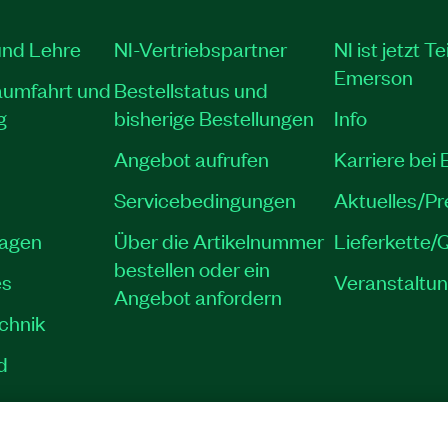
und Lehre
NI-Vertriebspartner
NI ist jetzt Te
Emerson
aumfahrt und
Bestellstatus und
g
bisherige Bestellungen
Info
Angebot aufrufen
Karriere bei
Servicebedingungen
Aktuelles/P
lagen
Über die Artikelnummer
Lieferkette/Q
bestellen oder ein
es
Veranstaltu
Angebot anfordern
echnik
d