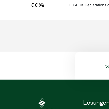
EU & UK Declarations 
Wa
Lösunge