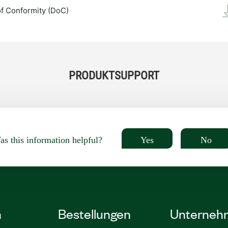
of Conformity (DoC)
PRODUKTSUPPORT
Yes
No
s this information helpful?
n
Bestellungen
Unterneh