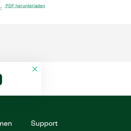
PDF herunterladen
men
Support