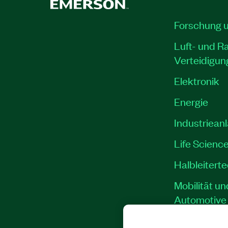
Forschung 
Luft- und R
Verteidigun
Elektronik
Energie
Industriean
Life Scienc
Halbleitert
Mobilität un
Automotive