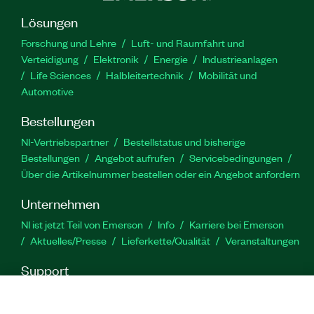
Lösungen
Forschung und Lehre
Luft- und Raumfahrt und
Verteidigung
Elektronik
Energie
Industrieanlagen
Life Sciences
Halbleitertechnik
Mobilität und
Automotive
Bestellungen
NI-Vertriebspartner
Bestellstatus und bisherige
Bestellungen
Angebot aufrufen
Servicebedingungen
Über die Artikelnummer bestellen oder ein Angebot anfordern
Unternehmen
NI ist jetzt Teil von Emerson
Info
Karriere bei Emerson
Aktuelles/Presse
Lieferkette/Qualität
Veranstaltungen
Support
Downloads
Produktdokumentation
Diskussionsforen
Produktaktivierung
Serviceanfrage stellen
Feedback