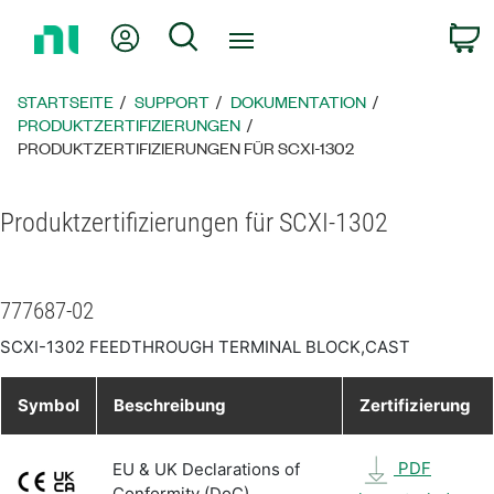
Zurück
Mein Konto
Suche
W
zur
Startseite
STARTSEITE
SUPPORT
DOKUMENTATION
PRODUKTZERTIFIZIERUNGEN
PRODUKTZERTIFIZIERUNGEN FÜR SCXI-1302
Produktzertifizierungen für SCXI-1302
777687-02
SCXI-1302 FEEDTHROUGH TERMINAL BLOCK,CAST
Symbol
Beschreibung
Zertifizierung
PDF
EU & UK Declarations of
Conformity (DoC)