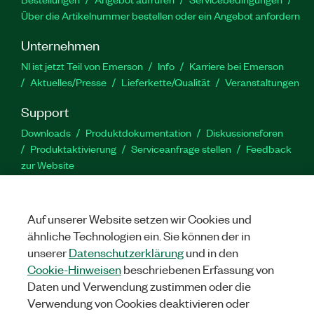
Über die Artikelnummer bestellen oder ein Angebot anfordern
Unternehmen
NI ist jetzt Teil von Emerson
Info
Karriere bei Emerson
Aktuelles/Presse
Lieferkette/Qualität
Veranstaltungen
Support
Downloads
Produktdokumentation
Diskussionsforen
Produktaktivierung
Serviceanfrage stellen
Feedback
zur Website
YouTube
Twitter
Facebook
Linked
In
Auf unserer Website setzen wir Cookies und
ähnliche Technologien ein. Sie können der in
unserer
Datenschutzerklärung
und in den
©
NATIONAL INSTRUMENTS CORP. ALLE RECHTE VORBEHALTEN.
Cookie-Hinweisen
beschriebenen Erfassung von
Daten und Verwendung zustimmen oder die
RECHTLICHE HINWEISE
|
IMPRINT
|
DATENSCHUTZ
|
Cookies
verwalten
Verwendung von Cookies deaktivieren oder