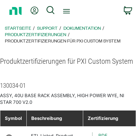
Zurück
Mein Konto
Suche
W
zur
Startseite
STARTSEITE
SUPPORT
DOKUMENTATION
PRODUKTZERTIFIZIERUNGEN
PRODUKTZERTIFIZIERUNGEN FÜR PXI CUSTOM SYSTEM
Produktzertifizierungen für PXI Custom System
130034-01
ASSY, 40U BASE RACK ASSEMBLY, HIGH POWER WYE, NI
STAR 700 V2.0
Symbol
Beschreibung
Zertifizierung
PDF
ETL Listed, Product