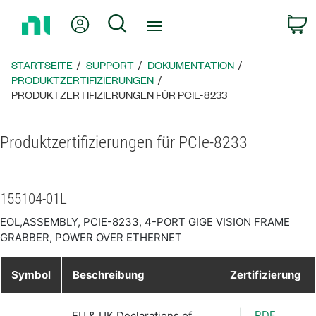
Zurück
Mein Konto
Suche
W
zur
Startseite
STARTSEITE
SUPPORT
DOKUMENTATION
PRODUKTZERTIFIZIERUNGEN
PRODUKTZERTIFIZIERUNGEN FÜR PCIE-8233
Produktzertifizierungen für PCIe-8233
155104-01L
EOL,ASSEMBLY, PCIE-8233, 4-PORT GIGE VISION FRAME
GRABBER, POWER OVER ETHERNET
Symbol
Beschreibung
Zertifizierung
PDF
EU & UK Declarations of