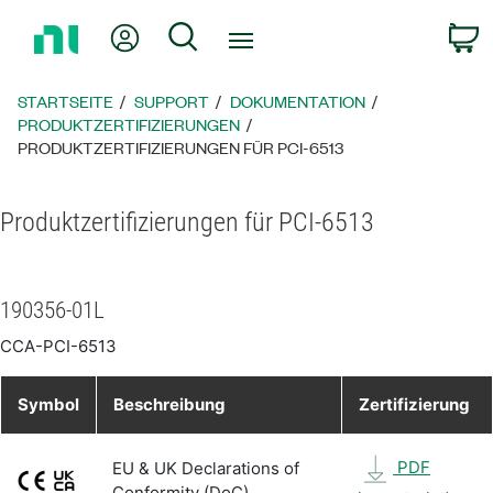
Zurück
Mein Konto
Suche
W
zur
Startseite
STARTSEITE
SUPPORT
DOKUMENTATION
PRODUKTZERTIFIZIERUNGEN
PRODUKTZERTIFIZIERUNGEN FÜR PCI-6513
Produktzertifizierungen für PCI-6513
190356-01L
CCA-PCI-6513
Symbol
Beschreibung
Zertifizierung
PDF
EU & UK Declarations of
Conformity (DoC)