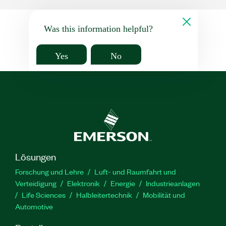
Was this information helpful?
Yes
No
Lösungen
Forschung und Lehre
Luft- und Raumfahrt und
Verteidigung
Elektronik
Energie
Industrieanlagen
Life Sciences
Halbleitertechnik
Mobilität und
Automotive