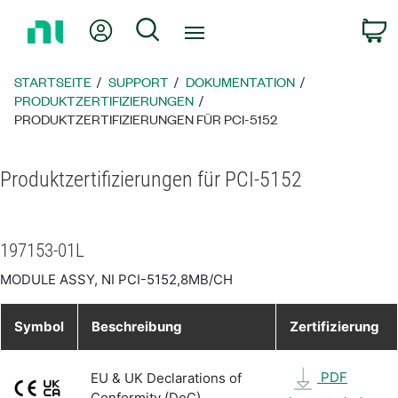
Zurück
Mein Konto
Suche
W
zur
Startseite
STARTSEITE
SUPPORT
DOKUMENTATION
PRODUKTZERTIFIZIERUNGEN
PRODUKTZERTIFIZIERUNGEN FÜR PCI-5152
Produktzertifizierungen für PCI-5152
197153-01L
MODULE ASSY, NI PCI-5152,8MB/CH
Symbol
Beschreibung
Zertifizierung
PDF
EU & UK Declarations of
Conformity (DoC)