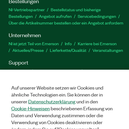
Bestellungen
NI-Vertriebspartner
Bestellstatus und bisherige
Bestellungen
Angebot aufrufen
Servicebedingungen
Über die Artikelnummer bestellen oder ein Angebot anfordern
Unternehmen
NI ist jetzt Teil von Emerson
Info
Karriere bei Emerson
Aktuelles/Presse
Lieferkette/Qualität
Veranstaltungen
Support
Downloads
Produktdokumentation
Diskussionsforen
Produktaktivierung
Serviceanfrage stellen
Feedback
zur Website
Auf unserer Website setzen wir Cookies und
ähnliche Technologien ein. Sie können der in
unserer
Datenschutzerklärung
und in den
YouTube
Twitter
Facebook
Linked
In
Cookie-Hinweisen
beschriebenen Erfassung von
Daten und Verwendung zustimmen oder die
Verwendung von Cookies deaktivieren oder
©
NATIONAL INSTRUMENTS CORP. ALLE RECHTE VORBEHALTEN.