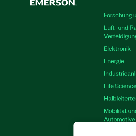
Forschung 
Luft- und R
Verteidigun
Elektronik
Energie
Industriean
Life Scienc
Halbleitert
Mobilität un
Automotive