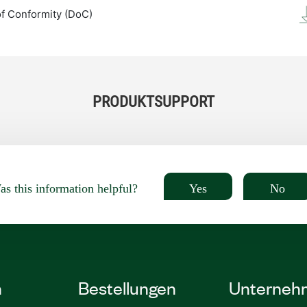
of Conformity (DoC)
PRODUKTSUPPORT
Yes
No
s this information helpful?
n
Bestellungen
Unterneh