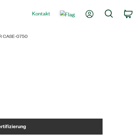
Mein Konto
Suche
Kontakt
Wa
R CASE-0750
rtifizierung