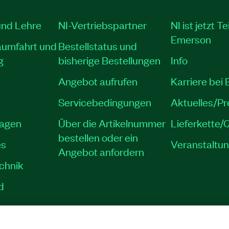
und Lehre
NI-Vertriebspartner
NI ist jetzt Te
Emerson
aumfahrt und
Bestellstatus und
g
bisherige Bestellungen
Info
Angebot aufrufen
Karriere bei
Servicebedingungen
Aktuelles/P
lagen
Über die Artikelnummer
Lieferkette/Q
bestellen oder ein
es
Veranstaltu
Angebot anfordern
echnik
d