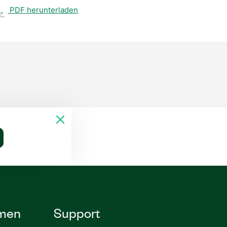
PDF herunterladen
men
Support