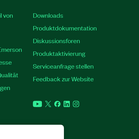
il von
Downloads
Produktdokumentation
Diskussionsforen
 Emerson
Produktaktivierung
resse
Serviceanfrage stellen
ualität
Feedback zur Website
ngen
YouTube
Twitter
Facebook
LinkedIn
Instagram