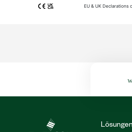
EU & UK Declarations 
Wa
Lösunge