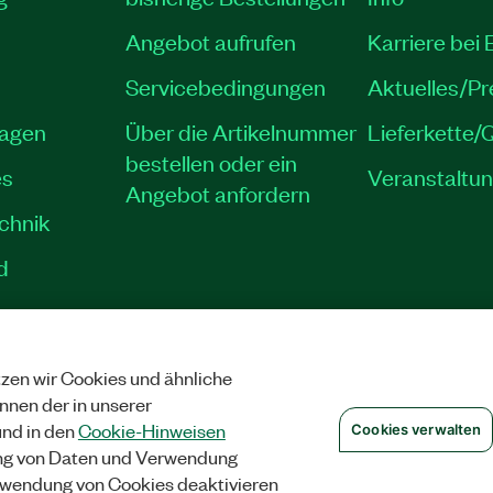
Angebot aufrufen
Karriere bei
Servicebedingungen
Aktuelles/P
lagen
Über die Artikelnummer
Lieferkette/Q
bestellen oder ein
es
Veranstaltu
Angebot anfordern
echnik
d
zen wir Cookies und ähnliche
SCHUTZ
|
COOKIES VERWALTEN
©
NATIONAL INSTRUMENTS CORP. ALLE 
önnen der in unserer
nd in den
Cookie-Hinweisen
Cookies verwalten
ng von Daten und Verwendung
wendung von Cookies deaktivieren