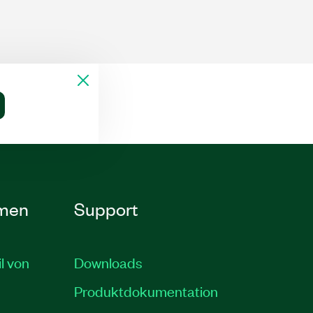
men
Support
il von
Downloads
Produktdokumentation