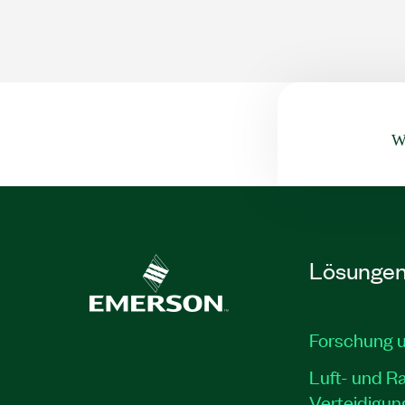
Wa
Lösunge
Forschung 
Luft- und R
Verteidigun