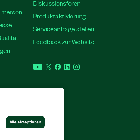
Diskussionsforen
 Emerson
Produktaktivierung
resse
Serviceanfrage stellen
ualität
Feedback zur Website
ngen
YouTube
Twitter
Facebook
LinkedIn
Instagram
RECHTE VORBEHALTEN.
Alle akzeptieren