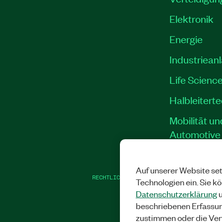
Elektronik
Energie
Industriean
Life Scienc
Halbleitert
Mobilität un
Automotive
Auf unserer Website set
RECHTLICHE HINWEISE
|
IMPRINT
|
DATEN
Technologien ein. Sie k
Datenschutzerklärung
u
beschriebenen Erfassu
zustimmen oder die Ver