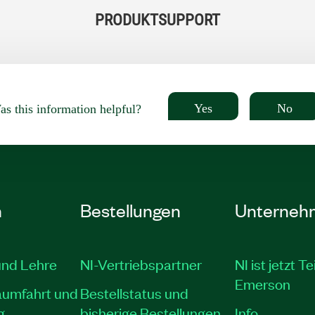
PRODUKTSUPPORT
Yes
No
s this information helpful?
n
Bestellungen
Unterneh
und Lehre
NI-Vertriebspartner
NI ist jetzt Te
Emerson
aumfahrt und
Bestellstatus und
g
bisherige Bestellungen
Info