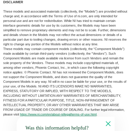
DISCLAIMER
These models and associated materials (collectively, the “Models”) are provided without
charge and, in accordance with the Terms of Use of ni.com, are only intended for
personal use and are not for redistribution. While NI has tried to maintain certain
interface geometric details for use by its customers, the Models may have been
simplified to remove proprietary elements and may not be to scale. Further, dimensions
and details shown in the Models may not reflect the actual dimensions or details of a
particular part due to tooling changes, drawing errors or other reasons. NI reserves the
right to change any portion of the Models without notice at any time.
These models may contain component models (collectively, the “Component Models”)
made available by certain third-party vendors (collectively, the “Vendors”). Such
Component Models are made available via license from such Vendors and remain the
sole property of the Vendors. These models may include copyrighted materials of,
among other vendors, Phoenix Contact, Inc., in which case the following copyright
notice applies: © Phoenix Contact. NI has not reviewed the Component Models, does
not support the Component Models, and does not guarantee the quality of the
Component Models in any way. NI will in no case be liable for your use, or the results of
your use, of the Models. NI AND ITS LICENSORS MAKE NO WARRANTIES,
EXPRESS, STATUTORY OR IMPLIED, WITH RESPECT TO THE MODELS,
INCLUDING WITHOUT LIMITATION ANY WARRANTIES OF MERCHANTABILITY,
FITNESS FOR A PARTICULAR PURPOSE, TITLE, NON-INFRINGEMENT OF
INTELLECTUAL PROPERTY, OR ANY OTHER WARRANTIES THAT MAY ARISE
FROM USAGE OF TRADE OR COURSE OF DEALING. For further legal information,
please visit
https://www.ni.com/en/about-ni/legal/terms-of-use.html
.
Was this information helpful?