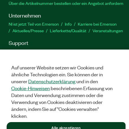
Über die Artikelnummer bestellen oder ein Angebot anfordern
Unternehmen
NI ist jetzt Teil von Emerson
Info
Karriere bei Emerson
Aktuelles/Presse
Lieferkette/Qualität
Veranstaltungen
Support
Downloads
Produktdokumentation
Diskussionsforen
Produktaktivierung
Serviceanfrage stellen
Feedback
zur Website
Auf unserer Website setzen wir Cookies und
ähnliche Technologien ein. Sie können der in
unserer
Datenschutzerklärung
und in den
YouTube
Twitter
Facebook
Linked
In
Cookie-Hinweisen
beschriebenen Erfassung von
Daten und Verwendung zustimmen oder die
Verwendung von Cookies deaktivieren oder
©
NATIONAL INSTRUMENTS CORP. ALLE RECHTE VORBEHALTEN.
ändern, indem Sie auf "Cookies verwalten"
klicken.
RECHTLICHE HINWEISE
|
IMPRINT
|
DATENSCHUTZ
|
Cookies
verwalten
Alle akzeptieren