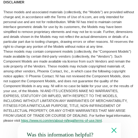
DISCLAIMER
These models and associated materials (collectively, the “Models”) are provided without
charge and, in accordance with the Terms of Use of ni.com, are only intended for
personal use and are not for redistribution. While NI has tried to maintain certain
interface geometric details for use by its customers, the Models may have been
simplified to remove proprietary elements and may not be to scale. Further, dimensions
and details shown in the Models may not reflect the actual dimensions or details of a
particular part due to tooling changes, drawing errors or other reasons. NI reserves the
right to change any portion of the Models without notice at any time.
These models may contain component models (collectively, the “Component Models”)
made available by certain third-party vendors (collectively, the “Vendors”). Such
Component Models are made available via license from such Vendors and remain the
sole property of the Vendors. These models may include copyrighted materials of,
among other vendors, Phoenix Contact, Inc., in which case the following copyright
notice applies: © Phoenix Contact. NI has not reviewed the Component Models, does
not support the Component Models, and does not guarantee the quality of the
Component Models in any way. NI will in no case be liable for your use, or the results of
your use, of the Models. NI AND ITS LICENSORS MAKE NO WARRANTIES,
EXPRESS, STATUTORY OR IMPLIED, WITH RESPECT TO THE MODELS,
INCLUDING WITHOUT LIMITATION ANY WARRANTIES OF MERCHANTABILITY,
FITNESS FOR A PARTICULAR PURPOSE, TITLE, NON-INFRINGEMENT OF
INTELLECTUAL PROPERTY, OR ANY OTHER WARRANTIES THAT MAY ARISE
FROM USAGE OF TRADE OR COURSE OF DEALING. For further legal information,
please visit
https://www.ni.com/en/about-ni/legal/terms-of-use.html
.
Was this information helpful?