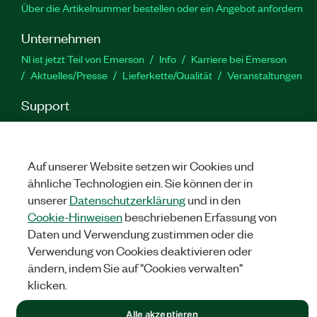
Über die Artikelnummer bestellen oder ein Angebot anfordern
Unternehmen
NI ist jetzt Teil von Emerson
Info
Karriere bei Emerson
Aktuelles/Presse
Lieferkette/Qualität
Veranstaltungen
Support
Downloads
Produktdokumentation
Diskussionsforen
Produktaktivierung
Serviceanfrage stellen
Feedback
zur Website
Auf unserer Website setzen wir Cookies und
ähnliche Technologien ein. Sie können der in
unserer
Datenschutzerklärung
und in den
YouTube
Twitter
Facebook
Linked
In
Cookie-Hinweisen
beschriebenen Erfassung von
Daten und Verwendung zustimmen oder die
Verwendung von Cookies deaktivieren oder
©
NATIONAL INSTRUMENTS CORP. ALLE RECHTE VORBEHALTEN.
ändern, indem Sie auf "Cookies verwalten"
klicken.
RECHTLICHE HINWEISE
|
IMPRINT
|
DATENSCHUTZ
|
Cookies
verwalten
Alle akzeptieren