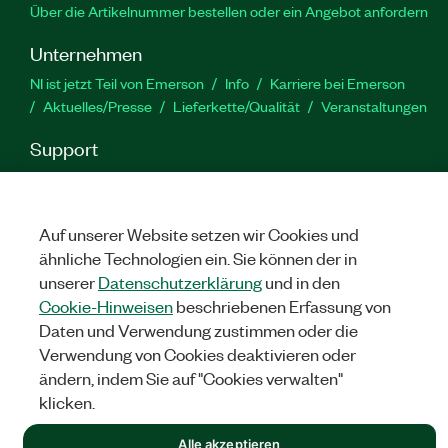
Über die Artikelnummer bestellen oder ein Angebot anfordern
Unternehmen
NI ist jetzt Teil von Emerson
Info
Karriere bei Emerson
Aktuelles/Presse
Lieferkette/Qualität
Veranstaltungen
Support
Downloads
Produktdokumentation
Diskussionsforen
Produktaktivierung
Serviceanfrage stellen
Feedback
zur Website
Auf unserer Website setzen wir Cookies und
ähnliche Technologien ein. Sie können der in
unserer
Datenschutzerklärung
und in den
YouTube
Twitter
Facebook
Linked
In
Cookie-Hinweisen
beschriebenen Erfassung von
Daten und Verwendung zustimmen oder die
Verwendung von Cookies deaktivieren oder
©
NATIONAL INSTRUMENTS CORP. ALLE RECHTE VORBEHALTEN.
ändern, indem Sie auf "Cookies verwalten"
klicken.
RECHTLICHE HINWEISE
|
IMPRINT
|
DATENSCHUTZ
|
Cookies
verwalten
Alle akzeptieren