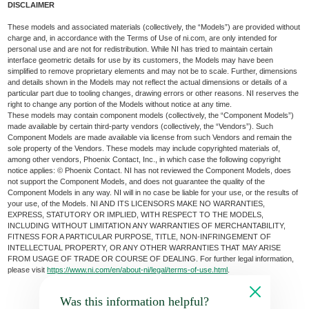
DISCLAIMER
These models and associated materials (collectively, the “Models”) are provided without
charge and, in accordance with the Terms of Use of ni.com, are only intended for
personal use and are not for redistribution. While NI has tried to maintain certain
interface geometric details for use by its customers, the Models may have been
simplified to remove proprietary elements and may not be to scale. Further, dimensions
and details shown in the Models may not reflect the actual dimensions or details of a
particular part due to tooling changes, drawing errors or other reasons. NI reserves the
right to change any portion of the Models without notice at any time.
These models may contain component models (collectively, the “Component Models”)
made available by certain third-party vendors (collectively, the “Vendors”). Such
Component Models are made available via license from such Vendors and remain the
sole property of the Vendors. These models may include copyrighted materials of,
among other vendors, Phoenix Contact, Inc., in which case the following copyright
notice applies: © Phoenix Contact. NI has not reviewed the Component Models, does
not support the Component Models, and does not guarantee the quality of the
Component Models in any way. NI will in no case be liable for your use, or the results of
your use, of the Models. NI AND ITS LICENSORS MAKE NO WARRANTIES,
EXPRESS, STATUTORY OR IMPLIED, WITH RESPECT TO THE MODELS,
INCLUDING WITHOUT LIMITATION ANY WARRANTIES OF MERCHANTABILITY,
FITNESS FOR A PARTICULAR PURPOSE, TITLE, NON-INFRINGEMENT OF
INTELLECTUAL PROPERTY, OR ANY OTHER WARRANTIES THAT MAY ARISE
FROM USAGE OF TRADE OR COURSE OF DEALING. For further legal information,
please visit
https://www.ni.com/en/about-ni/legal/terms-of-use.html
.
Was this information helpful?