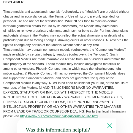
DISCLAIMER
These models and associated materials (collectively, the “Models”) are provided without
charge and, in accordance with the Terms of Use of ni.com, are only intended for
personal use and are not for redistribution. While NI has tried to maintain certain
interface geometric details for use by its customers, the Models may have been
simplified to remove proprietary elements and may not be to scale. Further, dimensions
and details shown in the Models may not reflect the actual dimensions or details of a
particular part due to tooling changes, drawing errors or other reasons. NI reserves the
right to change any portion of the Models without notice at any time.
These models may contain component models (collectively, the “Component Models”)
made available by certain third-party vendors (collectively, the “Vendors”). Such
Component Models are made available via license from such Vendors and remain the
sole property of the Vendors. These models may include copyrighted materials of,
among other vendors, Phoenix Contact, Inc., in which case the following copyright
notice applies: © Phoenix Contact. NI has not reviewed the Component Models, does
not support the Component Models, and does not guarantee the quality of the
Component Models in any way. NI will in no case be liable for your use, or the results of
your use, of the Models. NI AND ITS LICENSORS MAKE NO WARRANTIES,
EXPRESS, STATUTORY OR IMPLIED, WITH RESPECT TO THE MODELS,
INCLUDING WITHOUT LIMITATION ANY WARRANTIES OF MERCHANTABILITY,
FITNESS FOR A PARTICULAR PURPOSE, TITLE, NON-INFRINGEMENT OF
INTELLECTUAL PROPERTY, OR ANY OTHER WARRANTIES THAT MAY ARISE
FROM USAGE OF TRADE OR COURSE OF DEALING. For further legal information,
please visit
https://www.ni.com/en/about-ni/legal/terms-of-use.html
.
Was this information helpful?