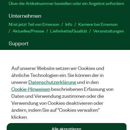
Über die Artikelnummer bestellen oder ein Angebot anfordern
Unternehmen
NI ist jetzt Teil von Emerson
Info
Karriere bei Emerson
Aktuelles/Presse
Lieferkette/Qualität
Veranstaltungen
Support
Downloads
Produktdokumentation
Diskussionsforen
Produktaktivierung
Serviceanfrage stellen
Feedback
zur Website
Auf unserer Website setzen wir Cookies und
ähnliche Technologien ein. Sie können der in
unserer
Datenschutzerklärung
und in den
YouTube
Twitter
Facebook
Linked
In
Cookie-Hinweisen
beschriebenen Erfassung von
Daten und Verwendung zustimmen oder die
Verwendung von Cookies deaktivieren oder
©
NATIONAL INSTRUMENTS CORP. ALLE RECHTE VORBEHALTEN.
ändern, indem Sie auf "Cookies verwalten"
klicken.
RECHTLICHE HINWEISE
|
IMPRINT
|
DATENSCHUTZ
|
Cookies
verwalten
Alle akzeptieren