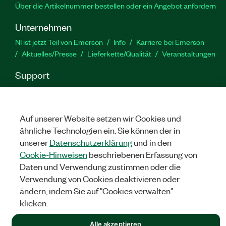
Über die Artikelnummer bestellen oder ein Angebot anfordern
Unternehmen
NI ist jetzt Teil von Emerson
Info
Karriere bei Emerson
Aktuelles/Presse
Lieferkette/Qualität
Veranstaltungen
Support
Downloads
Produktdokumentation
Diskussionsforen
Produktaktivierung
Serviceanfrage stellen
Feedback
zur Website
Auf unserer Website setzen wir Cookies und
ähnliche Technologien ein. Sie können der in
unserer
Datenschutzerklärung
und in den
YouTube
Twitter
Facebook
Linked
In
Cookie-Hinweisen
beschriebenen Erfassung von
Daten und Verwendung zustimmen oder die
Verwendung von Cookies deaktivieren oder
©
NATIONAL INSTRUMENTS CORP. ALLE RECHTE VORBEHALTEN.
ändern, indem Sie auf "Cookies verwalten"
klicken.
RECHTLICHE HINWEISE
|
IMPRINT
|
DATENSCHUTZ
|
Cookies
verwalten
Alle akzeptieren