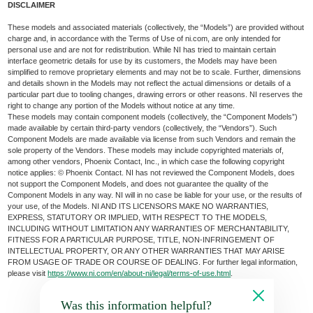
DISCLAIMER
These models and associated materials (collectively, the “Models”) are provided without
charge and, in accordance with the Terms of Use of ni.com, are only intended for
personal use and are not for redistribution. While NI has tried to maintain certain
interface geometric details for use by its customers, the Models may have been
simplified to remove proprietary elements and may not be to scale. Further, dimensions
and details shown in the Models may not reflect the actual dimensions or details of a
particular part due to tooling changes, drawing errors or other reasons. NI reserves the
right to change any portion of the Models without notice at any time.
These models may contain component models (collectively, the “Component Models”)
made available by certain third-party vendors (collectively, the “Vendors”). Such
Component Models are made available via license from such Vendors and remain the
sole property of the Vendors. These models may include copyrighted materials of,
among other vendors, Phoenix Contact, Inc., in which case the following copyright
notice applies: © Phoenix Contact. NI has not reviewed the Component Models, does
not support the Component Models, and does not guarantee the quality of the
Component Models in any way. NI will in no case be liable for your use, or the results of
your use, of the Models. NI AND ITS LICENSORS MAKE NO WARRANTIES,
EXPRESS, STATUTORY OR IMPLIED, WITH RESPECT TO THE MODELS,
INCLUDING WITHOUT LIMITATION ANY WARRANTIES OF MERCHANTABILITY,
FITNESS FOR A PARTICULAR PURPOSE, TITLE, NON-INFRINGEMENT OF
INTELLECTUAL PROPERTY, OR ANY OTHER WARRANTIES THAT MAY ARISE
FROM USAGE OF TRADE OR COURSE OF DEALING. For further legal information,
please visit
https://www.ni.com/en/about-ni/legal/terms-of-use.html
.
Was this information helpful?