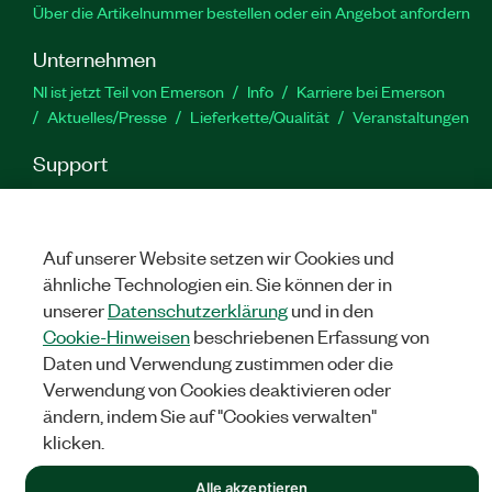
Über die Artikelnummer bestellen oder ein Angebot anfordern
Unternehmen
NI ist jetzt Teil von Emerson
Info
Karriere bei Emerson
Aktuelles/Presse
Lieferkette/Qualität
Veranstaltungen
Support
Downloads
Produktdokumentation
Diskussionsforen
Produktaktivierung
Serviceanfrage stellen
Feedback
zur Website
Auf unserer Website setzen wir Cookies und
ähnliche Technologien ein. Sie können der in
unserer
Datenschutzerklärung
und in den
YouTube
Twitter
Facebook
Linked
In
Cookie-Hinweisen
beschriebenen Erfassung von
Daten und Verwendung zustimmen oder die
Verwendung von Cookies deaktivieren oder
©
NATIONAL INSTRUMENTS CORP. ALLE RECHTE VORBEHALTEN.
ändern, indem Sie auf "Cookies verwalten"
klicken.
RECHTLICHE HINWEISE
|
IMPRINT
|
DATENSCHUTZ
|
Cookies
verwalten
Alle akzeptieren