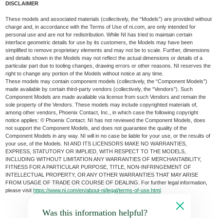
DISCLAIMER
These models and associated materials (collectively, the “Models”) are provided without
charge and, in accordance with the Terms of Use of ni.com, are only intended for
personal use and are not for redistribution. While NI has tried to maintain certain
interface geometric details for use by its customers, the Models may have been
simplified to remove proprietary elements and may not be to scale. Further, dimensions
and details shown in the Models may not reflect the actual dimensions or details of a
particular part due to tooling changes, drawing errors or other reasons. NI reserves the
right to change any portion of the Models without notice at any time.
These models may contain component models (collectively, the “Component Models”)
made available by certain third-party vendors (collectively, the “Vendors”). Such
Component Models are made available via license from such Vendors and remain the
sole property of the Vendors. These models may include copyrighted materials of,
among other vendors, Phoenix Contact, Inc., in which case the following copyright
notice applies: © Phoenix Contact. NI has not reviewed the Component Models, does
not support the Component Models, and does not guarantee the quality of the
Component Models in any way. NI will in no case be liable for your use, or the results of
your use, of the Models. NI AND ITS LICENSORS MAKE NO WARRANTIES,
EXPRESS, STATUTORY OR IMPLIED, WITH RESPECT TO THE MODELS,
INCLUDING WITHOUT LIMITATION ANY WARRANTIES OF MERCHANTABILITY,
FITNESS FOR A PARTICULAR PURPOSE, TITLE, NON-INFRINGEMENT OF
INTELLECTUAL PROPERTY, OR ANY OTHER WARRANTIES THAT MAY ARISE
FROM USAGE OF TRADE OR COURSE OF DEALING. For further legal information,
please visit
https://www.ni.com/en/about-ni/legal/terms-of-use.html
.
Was this information helpful?