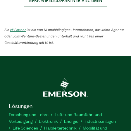
NI-RF/WIRELESS-PARTNER ANZEIGEN
Ein
NI Partner
ist ein von NI unabhängiges Unternehmen, das keine Agentur-
oder Joint-Venture-Beziehungen unterhält und nicht Teil einer
Geschäftsverbindung mit NI ist.
Lösungen
Forschung und Lehre
Luft- und Raumfahrt und
Verteidigung
Elektronik
Energie
Industrieanlagen
Life Sciences
Halbleitertechnik
Mobilität und