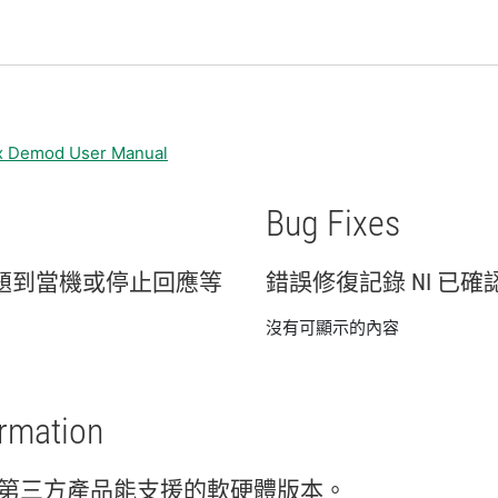
x Demod User Manual
Bug Fixes
題
到
當機
或
停止
回應
等
錯誤
修復
記錄 NI 已
確
沒有可顯示的內容
ormation
第三
方
產品
能
支援
的
軟
硬體
版本。