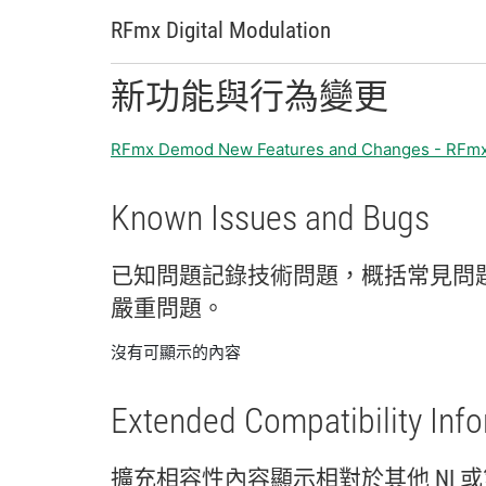
RFmx Digital Modulation
新
功能
與
行為
變更
RFmx Demod New Features and Changes - RFm
Known Issues and Bugs
已知
問題
記錄
技術
問題，
概括
常見
問
嚴重
問題。
沒有可顯示的內容
Extended Compatibility Inf
擴充
相容性
內容
顯示
相
對於
其他 NI 或