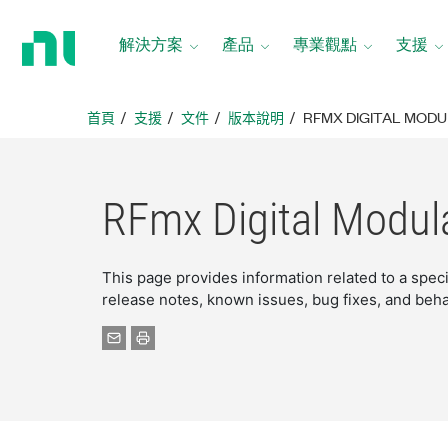
返
回
解決方案
產品
專業觀點
支援
首
頁
首頁
支援
文件
版本說明
RFMX DIGITAL MODU
RFmx Digital Modul
This page provides information related to a spec
release notes, known issues, bug fixes, and beh