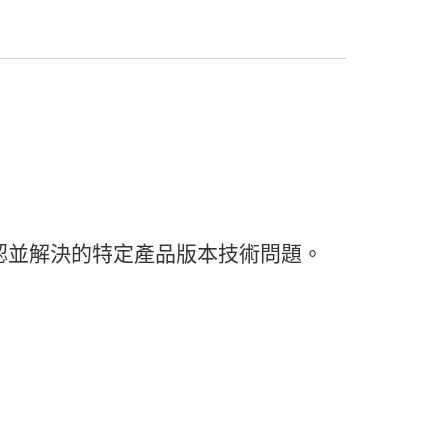
認
並
解決
的
特定
產品
版本
技術
問題。