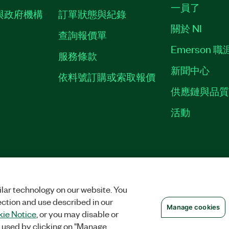
一員了
與政府機構
訂單狀態與紀錄
關於 NI
查詢報價單
Emerson 
服務條款
新聞中心
依料號訂購或索取報價
供應鏈與品
活動
權
|
MANAGE COOKIES
©
2026
NATIONAL INSTRUMENTS CORP. 保留所有
lar technology on our website. You
ection and use described in our
Manage cookies
ie Notice
, or you may disable or
 used by clicking on "Manage