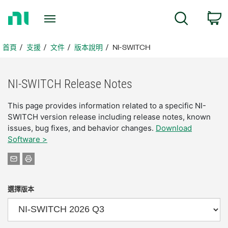
返
搜尋
回
首
頁
首頁
支援
文件
版本說明
NI-SWITCH
NI-
SWITCH Release Notes
This page provides information related to a specific NI-
SWITCH version release including release notes, known
issues, bug fixes, and behavior changes.
Download
Software >
選擇版本