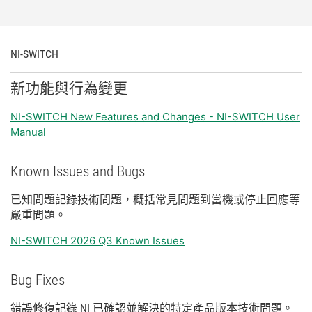
NI-
SWITCH
新
功能
與
行為
變更
NI-SWITCH New Features and Changes - NI-SWITCH User
Manual
Known Issues and Bugs
已知
問題
記錄
技術
問題，
概括
常見
問題
到
當機
或
停止
回應
等
嚴重
問題。
NI-SWITCH 2026 Q3 Known Issues
Bug Fixes
錯誤
修復
記錄 NI 已
確認
並
解決
的
特定
產品
版本
技術
問題。