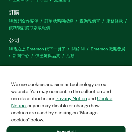
訂購
NI 經銷合作夥伴
訂單狀態與紀錄
查詢報價單
服務條款
依料號訂購或索取報價
公司
NI 現在是 Emerson 旗下一員了
關於 NI
Emerson 職涯發展
新聞中心
供應鏈與品質
活動
支援
下載
產品說明書
討論區
啟動產品
提交服務需求
網
站建議
We use cookies and similar technology on our
website. You may consent to the collection and
use described in our
Privacy Notice
and
Cookie
Twitter
Facebook
YouTu
In
Notice
, or you may disable or change how
cookies are used by clicking on "Manage
cookies" below.
©
2026
NATIONAL INSTRUMENTS CORP. 保留所有權利。
Accept all