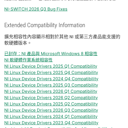
NI-SWITCH 2026 Q3 Bug Fixes
Extended Compatibility Information
擴充
相容性
內容
顯示
相
對於
其他 NI 或
第三
方
產品
能
支援
的
軟
硬體
版本。
已封存：NI 產品與 Microsoft Windows 8 相容性
NI 軟硬體作業系統相容性
NI Linux Device Drivers 2025 Q1 Compatibility
NI Linux Device Drivers 2025 Q4 Compatibility
NI Linux Device Drivers 2024 Q4 Compatibility
NI Linux Device Drivers 2025 Q3 Compatibility
NI Linux Device Drivers 2026 Q1 Compatibility
NI Linux Device Drivers 2026 Q2 Compatibility
NI Linux Device Drivers 2025 Q2 Compatibility
NI Linux Device Drivers 2026 Q3 Compatibility
NI Linux Device Drivers 2024 Q1 Compatibility
NI Linux Device Drivers 2023 Q4 Compatibility