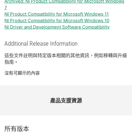
Archived: NI Product Compatibility for Microsoft Windows
7
NI Product Compatibility for Microsoft Windows 11
NI Product Compatibility for Microsoft Windows 10
NI Driver and Development Software Compatibility
Additional Release Information
這些
文件
註明
與
特定
版本
相關
的
其他
資訊，
例如
移轉
與
升級
指南。
沒有可顯示的內容
產品
支援
資源
所有
版本