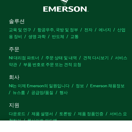
솔루션
교육 및 연구
항공우주, 국방 및 정부
전자
에너지
산업
용 장비
생명 과학
반도체
교통
주문
NI 대리점 파트너
주문 상태 및 내역
견적 다시보기
서비스
약관
부품 번호로 주문 또는 견적 요청
회사
NI는 이제 Emerson의 일원입니다
정보
Emerson 채용정보
뉴스룸
공급망/품질
행사
지원
다운로드
제품 설명서
토론방
제품 정품인증
서비스 요
청하기
웹사이트 피드백