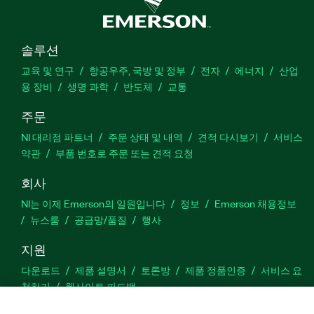
솔루션
교육 및 연구
항공우주, 국방 및 정부
전자
에너지
산업
용 장비
생명 과학
반도체
교통
주문
NI 대리점 파트너
주문 상태 및 내역
견적 다시보기
서비스
약관
부품 번호로 주문 또는 견적 요청
회사
NI는 이제 Emerson의 일원입니다
정보
Emerson 채용정보
뉴스룸
공급망/품질
행사
지원
다운로드
제품 설명서
토론방
제품 정품인증
서비스 요
청하기
웹사이트 피드백