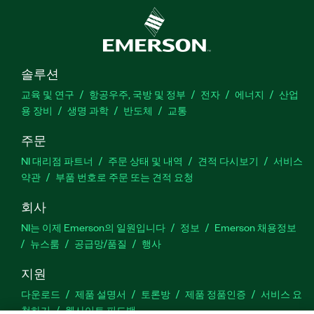
솔루션
교육 및 연구
항공우주, 국방 및 정부
전자
에너지
산업
용 장비
생명 과학
반도체
교통
주문
NI 대리점 파트너
주문 상태 및 내역
견적 다시보기
서비스
약관
부품 번호로 주문 또는 견적 요청
회사
NI는 이제 Emerson의 일원입니다
정보
Emerson 채용정보
뉴스룸
공급망/품질
행사
지원
다운로드
제품 설명서
토론방
제품 정품인증
서비스 요
청하기
웹사이트 피드백