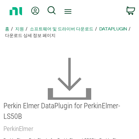
홈
내 계정
검색
페
이
지
홈
지원
소프트웨어 및 드라이버 다운로드
DATAPLUGIN
로
다운로드 상세 정보 페이지
돌
아
가
기
Perkin Elmer DataPlugin for PerkinElmer-
LS50B
PerkinElmer