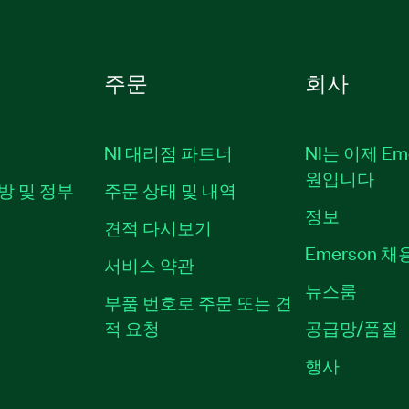
주문
회사
NI 대리점 파트너
NI는 이제 Em
원입니다
방 및 정부
주문 상태 및 내역
정보
견적 다시보기
Emerson 
서비스 약관
뉴스룸
부품 번호로 주문 또는 견
적 요청
공급망/품질
행사