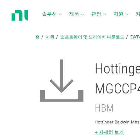
홈
페
솔루션
제품
관점
지원
이
지
로
홈
지원
소프트웨어 및 드라이버 다운로드
DAT
돌
아
가
기
Hotting
MGCCP
HBM
Hottinger Baldwin 
+ 자세히 보기