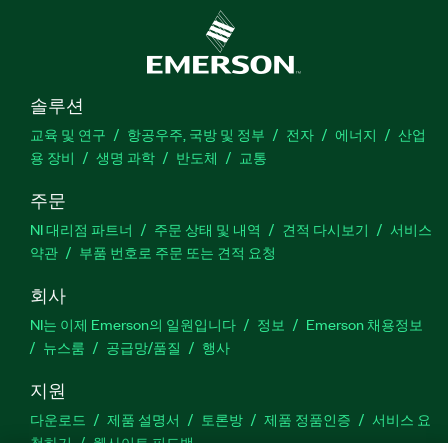
솔루션
교육 및 연구
항공우주, 국방 및 정부
전자
에너지
산업
용 장비
생명 과학
반도체
교통
주문
NI 대리점 파트너
주문 상태 및 내역
견적 다시보기
서비스
약관
부품 번호로 주문 또는 견적 요청
회사
NI는 이제 Emerson의 일원입니다
정보
Emerson 채용정보
뉴스룸
공급망/품질
행사
지원
다운로드
제품 설명서
토론방
제품 정품인증
서비스 요
청하기
웹사이트 피드백