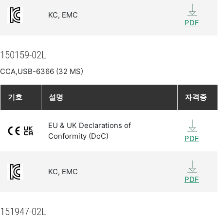
KC, EMC
PDF
150159-02L
CCA,USB-6366 (32 MS)
기호
설명
자격증
EU & UK Declarations of
Conformity (DoC)
PDF
KC, EMC
PDF
151947-02L