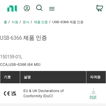
홈
내 계정
검색
페
이
지
홈
지원
문서
제품 인증
USB-6366 제품 인증
로
돌
아
USB-6366 제품 인증
가
기
150159-01L
CCA,USB-6366 (64 MS)
기호
설명
자격증
EU & UK Declarations of
Conformity (DoC)
PDF