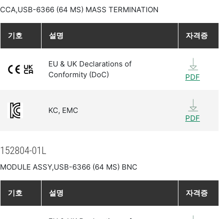
CCA,USB-6366 (64 MS) MASS TERMINATION
기호
설명
자격증
EU & UK Declarations of
Conformity (DoC)
PDF
KC, EMC
PDF
152804-01L
MODULE ASSY,USB-6366 (64 MS) BNC
기호
설명
자격증