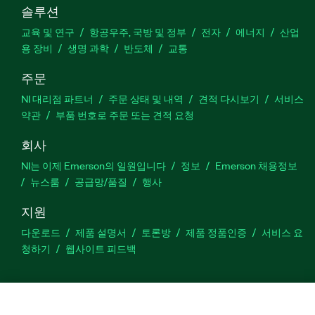
솔루션
교육 및 연구
항공우주, 국방 및 정부
전자
에너지
산업
용 장비
생명 과학
반도체
교통
주문
NI 대리점 파트너
주문 상태 및 내역
견적 다시보기
서비스
약관
부품 번호로 주문 또는 견적 요청
회사
NI는 이제 Emerson의 일원입니다
정보
Emerson 채용정보
뉴스룸
공급망/품질
행사
지원
다운로드
제품 설명서
토론방
제품 정품인증
서비스 요
청하기
웹사이트 피드백
Facebook
Twitter
LinkedIn
YouTu
In