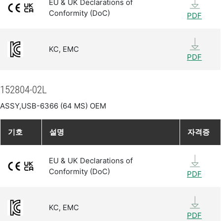
EU & UK Declarations of
Conformity (DoC)
PDF
KC, EMC
PDF
152804-02L
ASSY,USB-6366 (64 MS) OEM
기호
설명
자격증
EU & UK Declarations of
Conformity (DoC)
PDF
KC, EMC
PDF