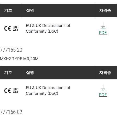
기호
설명
자격증
EU & UK Declarations of
Conformity (DoC)
PDF
777165-20
MXI-2 TYPE M3,20M
기호
설명
자격증
EU & UK Declarations of
Conformity (DoC)
PDF
777166-02