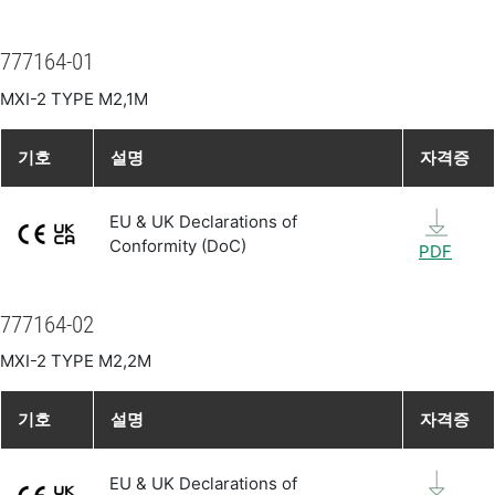
777164-01
MXI-2 TYPE M2,1M
기호
설명
자격증
EU & UK Declarations of
Conformity (DoC)
PDF
777164-02
MXI-2 TYPE M2,2M
기호
설명
자격증
EU & UK Declarations of