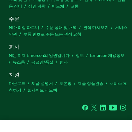
용 장비
생명 과학
반도체
교통
주문
NI 대리점 파트너
주문 상태 및 내역
견적 다시보기
서비스
약관
부품 번호로 주문 또는 견적 요청
회사
NI는 이제 Emerson의 일원입니다
정보
Emerson 채용정보
뉴스룸
공급망/품질
행사
지원
다운로드
제품 설명서
토론방
제품 정품인증
서비스 요
청하기
웹사이트 피드백
Facebook
Twitter
LinkedIn
YouTu
In
©
NATIONAL INSTRUMENTS CORP. 판권 소유. 한국내쇼날인스트루먼