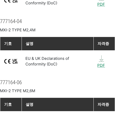
Conformity (DoC)
PDF
777164-04
MXI-2 TYPE M2,4M
기호
설명
자격증
EU & UK Declarations of
Conformity (DoC)
PDF
777164-06
MXI-2 TYPE M2,6M
기호
설명
자격증