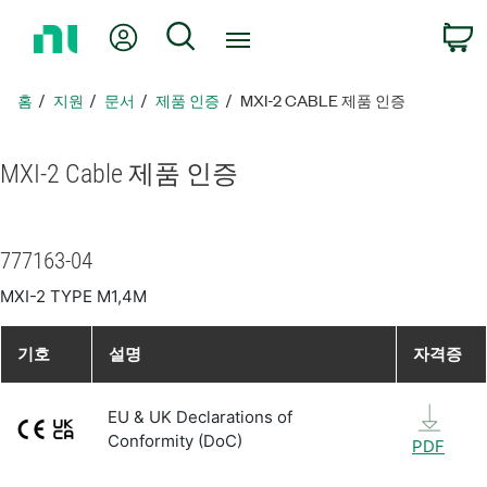
홈
내 계정
검색
페
이
지
홈
지원
문서
제품 인증
MXI-2 CABLE 제품 인증
로
돌
아
MXI-2 Cable 제품 인증
가
기
777163-04
MXI-2 TYPE M1,4M
기호
설명
자격증
EU & UK Declarations of
Conformity (DoC)
PDF