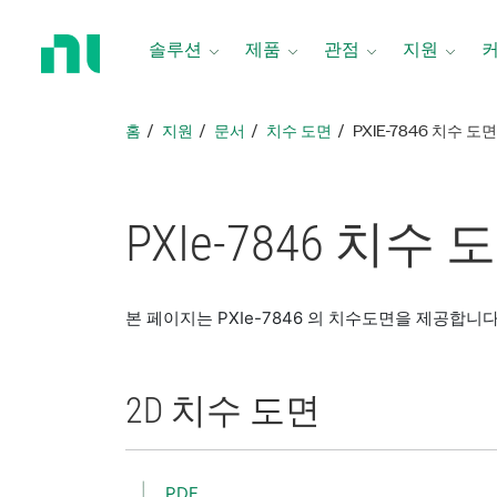
홈
페
솔루션
제품
관점
지원
이
지
로
홈
지원
문서
치수 도면
PXIE-7846 치수 도
돌
아
가
기
PXIe-7846 치수 
본 페이지는 PXIe-7846 의 치수도면을 제공합니다
2D 치수 도면
PDF