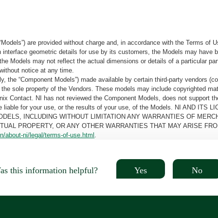
“Models”) are provided without charge and, in accordance with the Terms of Us
tain interface geometric details for use by its customers, the Models may hav
the Models may not reflect the actual dimensions or details of a particular par
without notice at any time.
, the “Component Models”) made available by certain third-party vendors (co
the sole property of the Vendors. These models may include copyrighted mate
oenix Contact. NI has not reviewed the Component Models, does not support t
e be liable for your use, or the results of your use, of the Models. NI
ODELS, INCLUDING WITHOUT LIMITATION ANY WARRANTIES OF MERCH
CTUAL PROPERTY, OR ANY OTHER WARRANTIES THAT MAY ARISE FRO
n/about-ni/legal/terms-of-use.html
.
Yes
No
s this information helpful?