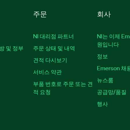
주문
회사
NI 대리점 파트너
NI는 이제 Em
원입니다
방 및 정부
주문 상태 및 내역
정보
견적 다시보기
Emerson 
서비스 약관
뉴스룸
부품 번호로 주문 또는 견
적 요청
공급망/품질
행사