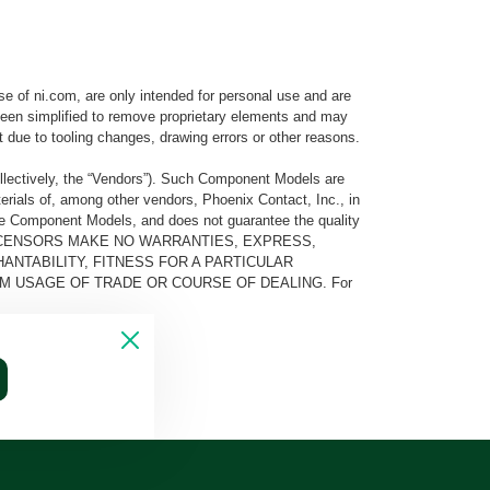
e of ni.com, are only intended for personal use and are
e been simplified to remove proprietary elements and may
t due to tooling changes, drawing errors or other reasons.
llectively, the “Vendors”). Such Component Models are
rials of, among other vendors, Phoenix Contact, Inc., in
he Component Models, and does not guarantee the quality
 AND ITS LICENSORS MAKE NO WARRANTIES, EXPRESS,
ANTABILITY, FITNESS FOR A PARTICULAR
M USAGE OF TRADE OR COURSE OF DEALING. For