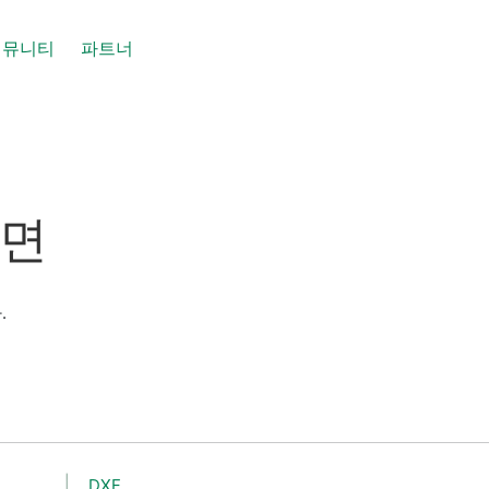
커뮤니티
파트너
면
도면
.
DXF