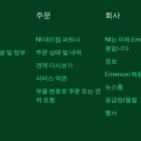
주문
회사
NI 대리점 파트너
NI는 이제 Em
원입니다
방 및 정부
주문 상태 및 내역
정보
견적 다시보기
Emerson 
서비스 약관
뉴스룸
부품 번호로 주문 또는 견
적 요청
공급망/품질
행사