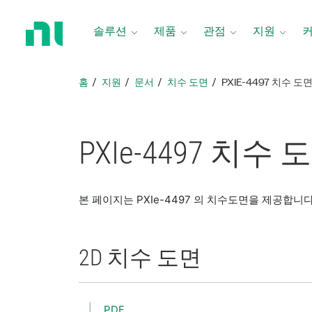
홈
페
솔루션
제품
관점
지원
이
지
로
홈
지원
문서
치수 도면
PXIE-4497 치수 도
돌
아
가
기
PXIe-4497 치수 
본 페이지는 PXIe-4497 의 치수도면을 제공합니다
2D 치수 도면
PDF