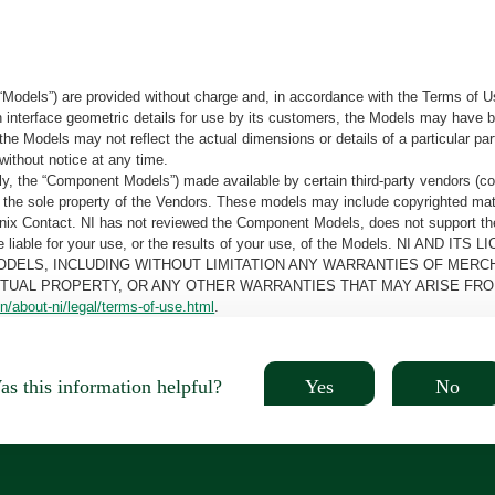
“Models”) are provided without charge and, in accordance with the Terms of Us
tain interface geometric details for use by its customers, the Models may hav
the Models may not reflect the actual dimensions or details of a particular par
without notice at any time.
, the “Component Models”) made available by certain third-party vendors (co
the sole property of the Vendors. These models may include copyrighted mate
oenix Contact. NI has not reviewed the Component Models, does not support t
e be liable for your use, or the results of your use, of the Models. NI
ODELS, INCLUDING WITHOUT LIMITATION ANY WARRANTIES OF MERCH
CTUAL PROPERTY, OR ANY OTHER WARRANTIES THAT MAY ARISE FRO
n/about-ni/legal/terms-of-use.html
.
Yes
No
s this information helpful?