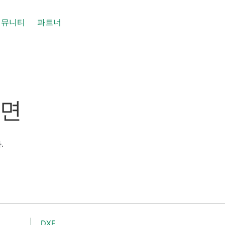
커뮤니티
파트너
면
도면
.
DXF