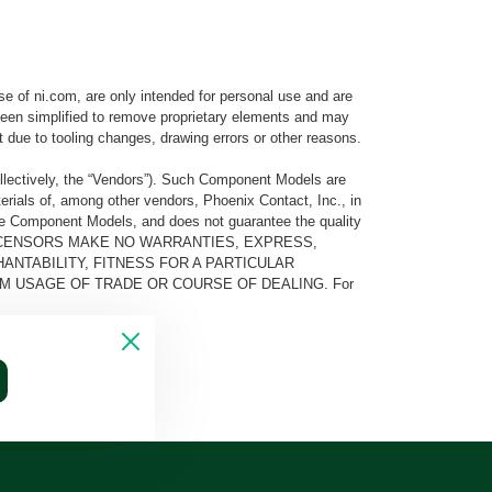
e of ni.com, are only intended for personal use and are
e been simplified to remove proprietary elements and may
t due to tooling changes, drawing errors or other reasons.
llectively, the “Vendors”). Such Component Models are
rials of, among other vendors, Phoenix Contact, Inc., in
he Component Models, and does not guarantee the quality
 AND ITS LICENSORS MAKE NO WARRANTIES, EXPRESS,
ANTABILITY, FITNESS FOR A PARTICULAR
M USAGE OF TRADE OR COURSE OF DEALING. For