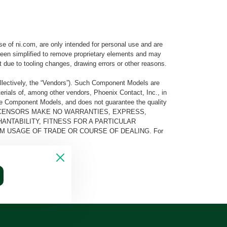
e of ni.com, are only intended for personal use and are
e been simplified to remove proprietary elements and may
t due to tooling changes, drawing errors or other reasons.
llectively, the “Vendors”). Such Component Models are
rials of, among other vendors, Phoenix Contact, Inc., in
he Component Models, and does not guarantee the quality
 AND ITS LICENSORS MAKE NO WARRANTIES, EXPRESS,
ANTABILITY, FITNESS FOR A PARTICULAR
M USAGE OF TRADE OR COURSE OF DEALING. For