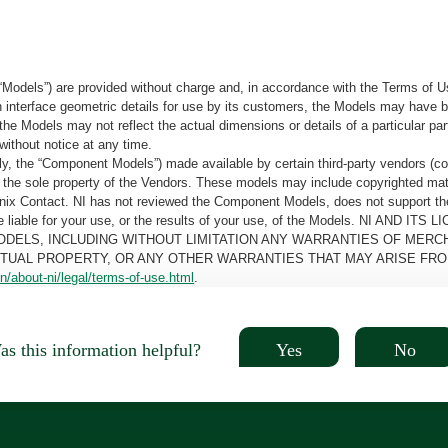
“Models”) are provided without charge and, in accordance with the Terms of Us
tain interface geometric details for use by its customers, the Models may hav
the Models may not reflect the actual dimensions or details of a particular par
without notice at any time.
, the “Component Models”) made available by certain third-party vendors (co
the sole property of the Vendors. These models may include copyrighted mate
oenix Contact. NI has not reviewed the Component Models, does not support t
e be liable for your use, or the results of your use, of the Models. NI
ODELS, INCLUDING WITHOUT LIMITATION ANY WARRANTIES OF MERCH
CTUAL PROPERTY, OR ANY OTHER WARRANTIES THAT MAY ARISE FRO
n/about-ni/legal/terms-of-use.html
.
Yes
No
s this information helpful?