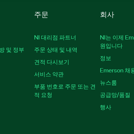
주문
회사
NI 대리점 파트너
NI는 이제 Em
원입니다
방 및 정부
주문 상태 및 내역
정보
견적 다시보기
Emerson 
서비스 약관
뉴스룸
부품 번호로 주문 또는 견
적 요청
공급망/품질
행사