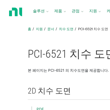
홈
페
솔루션
제품
관점
지원
이
지
로
홈
지원
문서
치수 도면
PCI-6521 치수 도면
돌
아
가
기
PCI-6521 치수 도
본 페이지는 PCI-6521 의 치수도면을 제공합니다.
2D 치수 도면
PDF