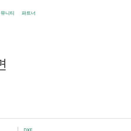
커뮤니티
파트너
면
DXF